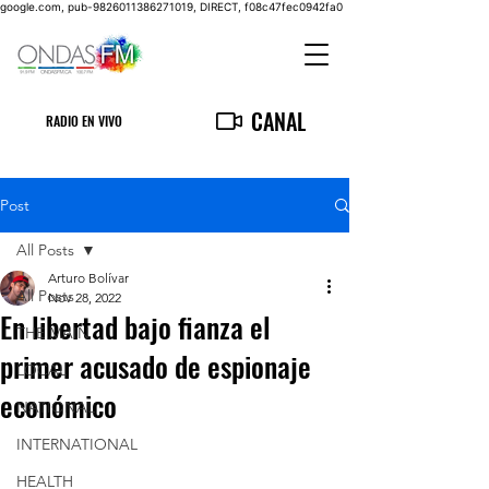
google.com, pub-9826011386271019, DIRECT, f08c47fec0942fa0
CANAL
RADIO EN VIVO
Post
All Posts
Arturo Bolívar
All Posts
Nov 28, 2022
En libertad bajo fianza el
THE MAIN
primer acusado de espionaje
LOCAL
económico
NATIONAL
INTERNATIONAL
HEALTH