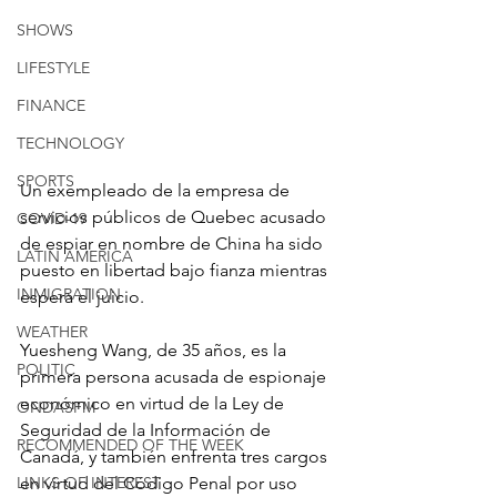
SHOWS
LIFESTYLE
FINANCE
TECHNOLOGY
SPORTS
Un exempleado de la empresa de 
servicios públicos de Quebec acusado 
COVID-19
de espiar en nombre de China ha sido 
LATIN AMERICA
puesto en libertad bajo fianza mientras 
INMIGRATION
espera el juicio.
WEATHER
Yuesheng Wang, de 35 años, es la 
POLITIC
primera persona acusada de espionaje 
económico en virtud de la Ley de 
ONDASFM
Seguridad de la Información de 
RECOMMENDED OF THE WEEK
Canadá, y también enfrenta tres cargos 
LINKS OF INTEREST
en virtud del Código Penal por uso 