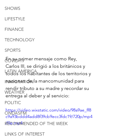
SHOWS
LIFESTYLE
FINANCE
TECHNOLOGY
SPORTS
En su primer mensaje como Rey, 
COVID-19
Carlos III, se dirigió a los británicos y 
LATIN AMERICA
todos los habitantes de los territorios y 
naciones de la mancomunidad para 
INMIGRATION
rendir tributo a su madre y recordar su 
WEATHER
entrega al deber y al servicio:
POLITIC
https://video.wixstatic.com/video/98a9ae_ff8
ONDASFM
c9a93bddd4add8f39cb9ecc3fdc19/720p/mp4
/file.mp4
RECOMMENDED OF THE WEEK
LINKS OF INTEREST