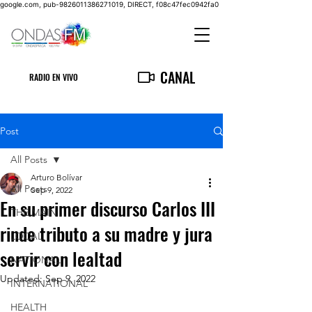
google.com, pub-9826011386271019, DIRECT, f08c47fec0942fa0
CANAL
RADIO EN VIVO
Post
All Posts
Arturo Bolívar
All Posts
Sep 9, 2022
En su primer discurso Carlos III
THE MAIN
rinde tributo a su madre y jura
LOCAL
servir con lealtad
NATIONAL
Updated:
Sep 9, 2022
INTERNATIONAL
HEALTH