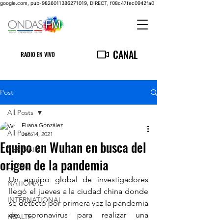
google.com, pub-9826011386271019, DIRECT, f08c47fec0942fa0
CANAL
RADIO EN VIVO
Post
All Posts
Eliana González
All Posts
Jan 14, 2021
Equipo en Wuhan en busca del
THE MAIN
origen de la pandemia
LOCAL
Un equipo global de investigadores 
NATIONAL
llegó el jueves a la ciudad china donde 
INTERNATIONAL
se detectó por primera vez la pandemia 
de coronavirus para realizar una 
HEALTH