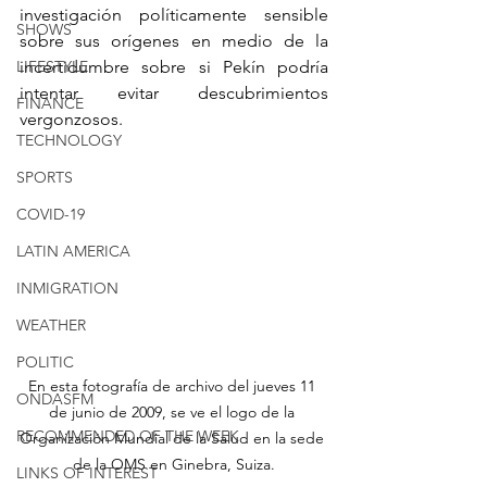
investigación políticamente sensible 
SHOWS
sobre sus orígenes en medio de la 
LIFESTYLE
incertidumbre sobre si Pekín podría 
intentar evitar descubrimientos 
FINANCE
vergonzosos.
TECHNOLOGY
SPORTS
COVID-19
LATIN AMERICA
INMIGRATION
WEATHER
POLITIC
En esta fotografía de archivo del jueves 11 
ONDASFM
de junio de 2009, se ve el logo de la 
RECOMMENDED OF THE WEEK
Organización Mundial de la Salud en la sede 
de la OMS en Ginebra, Suiza.
LINKS OF INTEREST