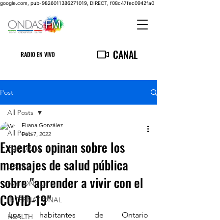
google.com, pub-9826011386271019, DIRECT, f08c47fec0942fa0
CANAL
RADIO EN VIVO
Post
All Posts
Eliana González
All Posts
Feb 7, 2022
Expertos opinan sobre los
THE MAIN
mensajes de salud pública
LOCAL
sobre "aprender a vivir con el
NATIONAL
COVID-19"
INTERNATIONAL
Los habitantes de Ontario 
HEALTH