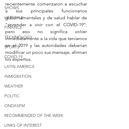
recientemente comenzaron a escuchar 
SHOWS
a sus principales funcionarios 
LIFESTYLE
gubernamentales y de salud hablar de 
"aprender a vivir con el COVID-19"; 
FINANCE
pero eso no significa volver 
TECHNOLOGY
inmediatamente a la vida que teníamos 
en el 2019 y las autoridades deberían 
SPORTS
modificar un poco sus mensaje, afirman 
COVID-19
los expertos.
LATIN AMERICA
INMIGRATION
WEATHER
POLITIC
ONDASFM
RECOMMENDED OF THE WEEK
LINKS OF INTEREST