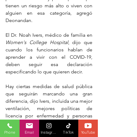
tienen un riesgo más alto o viven con 
alguien en esa categoría, agregó 
Deonandan.
El Dr. Noah Ivers, médico de familia en 
Women's College Hospital
, dijo que 
cuando los funcionarios hablan de 
aprender a vivir con el COVID-19, 
deben seguir esa declaración 
especificando lo que quieren decir.
Hay ciertas medidas de salud pública 
que seguirán marcando una gran 
diferencia, dijo Ivers, incluida una mejor 
ventilación, mejores políticas de 
licencia por enfermedad y personas 
que se queden en casa cuando estén 
enfermas.
Phone
Email
Instagram
TikTok
YouTube