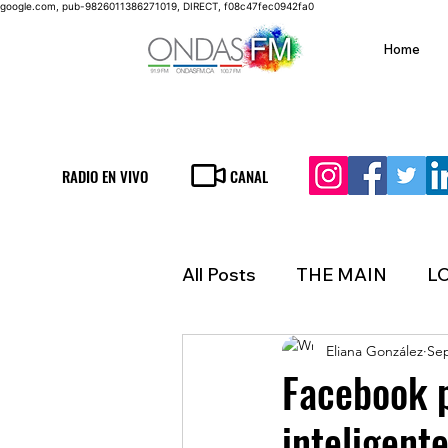
google.com, pub-9826011386271019, DIRECT, f08c47fec0942fa0
Home
RADIO EN VIVO
CANAL
All Posts
THE MAIN
L
Eliana González
Sep
LIFESTYLE
FINANCE
Facebook p
inteligent
INMIGRATION
WEAT