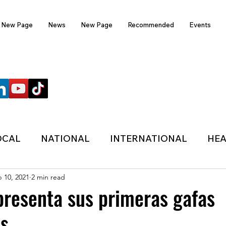
New Page
News
New Page
Recommended
Events
FOLLOW US
OCAL
NATIONAL
INTERNATIONAL
HEA
 10, 2021
2 min read
TECHNOLOGY
SPORTS
COVID-19
resenta sus primeras gafas
es
HER
POLITIC
ONDASFM
RECOMMENDE