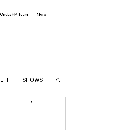
OndasFM Team
More
LTH
SHOWS
LATIN AMERICA
D OF THE WEEK