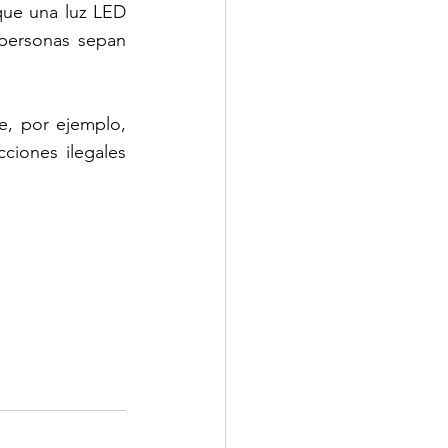
ue una luz LED 
personas sepan 
, por ejemplo, 
iones ilegales 