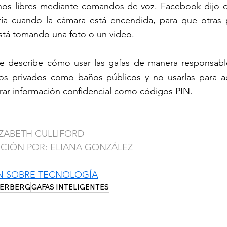
nos libres mediante comandos de voz. Facebook dijo q
ría cuando la cámara está encendida, para que otras 
stá tomando una foto o un video.
e describe cómo usar las gafas de manera responsable
os privados como baños públicos y no usarlas para acc
ar información confidencial como códigos PIN.
IZABETH CULLIFORD
CCIÓN POR: ELIANA GONZÁLEZ
N SOBRE TECNOLOGÍA
KERBERG
GAFAS INTELIGENTES