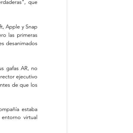
rdaderas", que 
t, Apple y Snap 
ro las primeras 
es desanimados 
s gafas AR, no 
rector ejecutivo 
tes de que los 
mpañía estaba 
ntorno virtual 