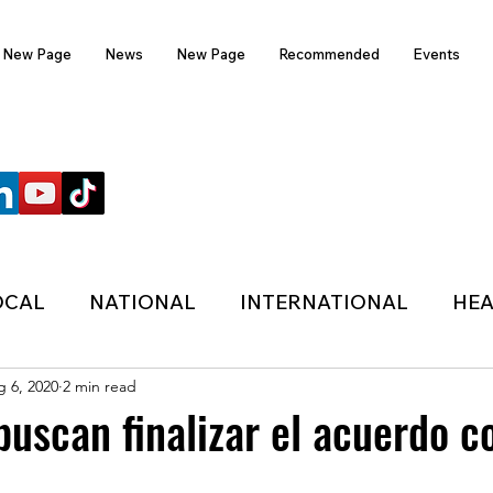
New Page
News
New Page
Recommended
Events
FOLLOW US
OCAL
NATIONAL
INTERNATIONAL
HEA
 6, 2020
2 min read
TECHNOLOGY
SPORTS
COVID-19
buscan finalizar el acuerdo c
HER
POLITIC
ONDASFM
RECOMMENDE