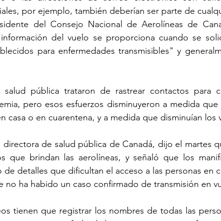
iales, por ejemplo, también deberían ser parte de cualqu
idente del Consejo Nacional de Aerolíneas de Canad
nformación del vuelo se proporciona cuando se solici
blecidos para enfermedades transmisibles" y general
 salud pública trataron de rastrear contactos para c
demia, pero esos esfuerzos disminuyeron a medida que s
 casa o en cuarentena, y a medida que disminuían los v
 directora de salud pública de Canadá, dijo el martes q
s que brindan las aerolíneas, y señaló que los manifi
de detalles que dificultan el acceso a las personas en c
e no ha habido un caso confirmado de transmisión en vu
os tienen que registrar los nombres de todas las perso