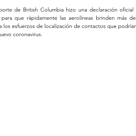
sporte de British Columbia hizo una declaración oficia
s para que rápidamente las aerolíneas brinden más deta
TURISM
a los esfuerzos de localización de contactos que podrían
uevo coronavirus.