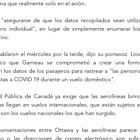
na que realmente voló en el avión.
 "asegurarse de que los datos recopilados sean utiliza
jero individual", en lugar de simplemente enumerar los
ivo.
blaron el miércoles por la tarde, dijo su portavoz. Livia
nico que Garneau se comprometió a crear una forma
 los datos de los pasajeros para rastrear a "las person
tas a COVID 19 durante un vuelo doméstico".
 Pública de Canadá ya exige que las aerolíneas brind
e llegan en vuelos internacionales, que están sujetos a 
son los vuelos nacionales los que han surgido.
conversaciones entre Ottawa y las aerolíneas parece di
 o las direcciones de correo electrónico son suficie