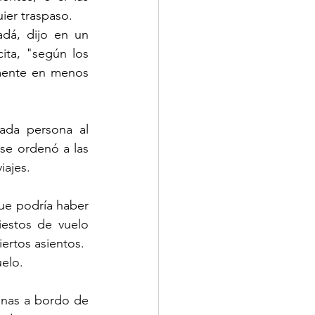
ier traspaso.
á, dijo en un 
ta, "según los 
mente en menos 
ada persona al 
e ordenó a las 
iajes.
ue podría haber 
estos de vuelo 
iertos asientos.
elo.
nas a bordo de 