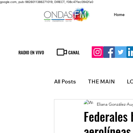
google.com, pub-9826011386271019, DIRECT, f08c47fec0942fa0
Home
RADIO EN VIVO
CANAL
All Posts
THE MAIN
L
Eliana González
Aug
LIFESTYLE
FINANCE
Federales 
aerolíneas
INMIGRATION
WEAT