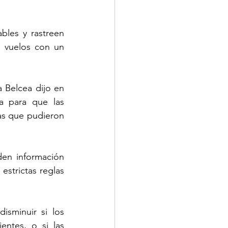
bles y rastreen 
 vuelos con un 
 Belcea dijo en 
 para que las 
as que pudieron 
en información 
estrictas reglas 
sminuir si los 
ntes, o si las 