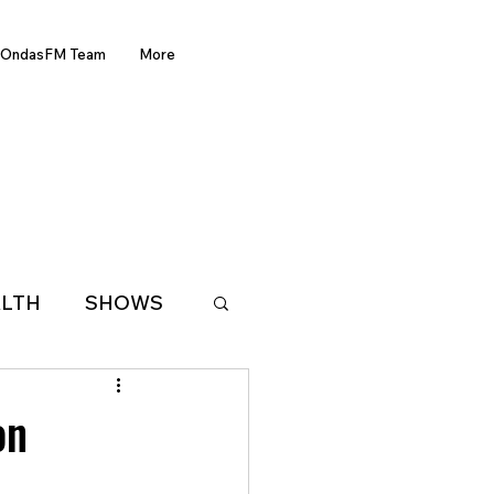
OndasFM Team
More
LTH
SHOWS
LATIN AMERICA
on
D OF THE WEEK