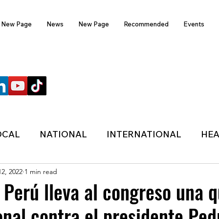
New Page
News
New Page
Recommended
Events
FOLLOW US
OCAL
NATIONAL
INTERNATIONAL
HEA
12, 2022
1 min read
TECHNOLOGY
SPORTS
COVID-19
e Perú lleva al congreso una q
onal contra el presidente Ped
HER
POLITIC
ONDASFM
RECOMMENDE