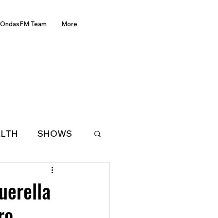
OndasFM Team
More
LTH
SHOWS
LATIN AMERICA
uerella
ro
D OF THE WEEK