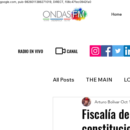
google.com, pub-9826011386271019, DIRECT, f08c47fec0942fa0
Home
RADIO EN VIVO
CANAL
All Posts
THE MAIN
L
Arturo Bolívar
Oct 
LIFESTYLE
FINANCE
Fiscalía d
constituci
INMIGRATION
WEAT