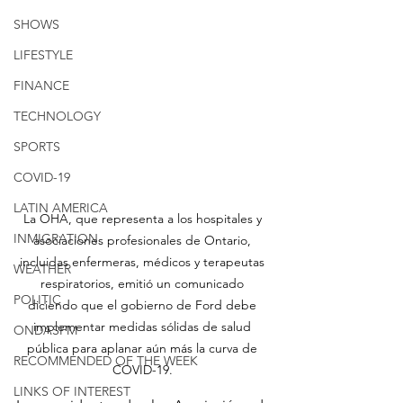
SHOWS
LIFESTYLE
FINANCE
TECHNOLOGY
SPORTS
COVID-19
LATIN AMERICA
La OHA, que representa a los hospitales y 
INMIGRATION
asociaciones profesionales de Ontario, 
incluidas enfermeras, médicos y terapeutas 
WEATHER
respiratorios, emitió un comunicado 
POLITIC
diciendo que el gobierno de Ford debe 
implementar medidas sólidas de salud 
ONDASFM
pública para aplanar aún más la curva de 
RECOMMENDED OF THE WEEK
COVID-19. 
LINKS OF INTEREST