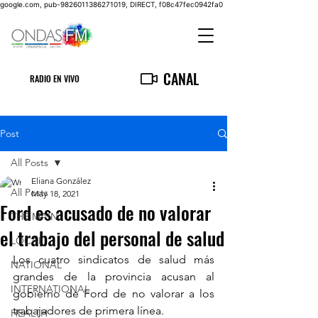
google.com, pub-9826011386271019, DIRECT, f08c47fec0942fa0
CANAL
RADIO EN VIVO
Post
All Posts
Eliana González
All Posts
May 18, 2021
Ford es acusado de no valorar
THE MAIN
el trabajo del personal de salud
LOCAL
Los cuatro sindicatos de salud más 
NATIONAL
grandes de la provincia acusan al 
INTERNATIONAL
gobierno de Ford de no valorar a los 
trabajadores de primera línea.
HEALTH