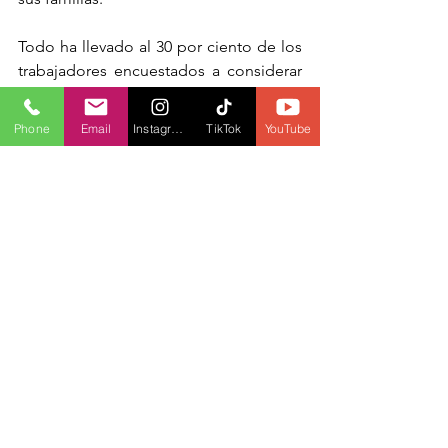
Todo ha llevado al 30 por ciento de los 
trabajadores encuestados a considerar 
dejar la profesión, muestra la encuesta.
Phone
Email
Instagram
TikTok
YouTube
Un estudio de más de 550 enfermeras 
prácticas registradas realizado por 
Service Employees International Union 
refleja niveles similares de 
agotamiento.
FOTOGRAFÍA: BOFU SHAW
EDICIÓN Y TRADUCCIÓN POR: 
ELIANA GONZÁLEZ
MÁS INFORMACIÓN LOCAL