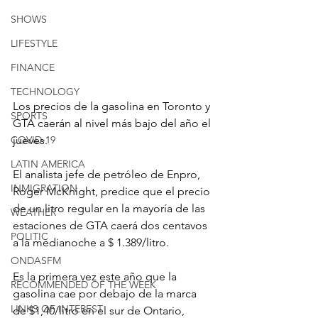
SHOWS
LIFESTYLE
FINANCE
TECHNOLOGY
Los precios de la gasolina en Toronto y 
SPORTS
GTA caerán al nivel más bajo del año el 
jueves.
COVID-19
LATIN AMERICA
El analista jefe de petróleo de Enpro, 
INMIGRATION
Roger McKnight, predice que el precio 
de un litro regular en la mayoría de las 
WEATHER
estaciones de GTA caerá dos centavos 
POLITIC
a la medianoche a $ 1.389/litro.
ONDASFM
Es la primera vez este año que la 
RECOMMENDED OF THE WEEK
gasolina cae por debajo de la marca 
LINKS OF INTEREST
de $1,40/litro en el sur de Ontario, 