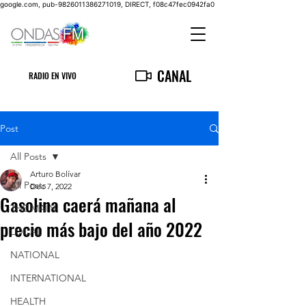
google.com, pub-9826011386271019, DIRECT, f08c47fec0942fa0
CANAL
RADIO EN VIVO
Post
All Posts
Arturo Bolívar
All Posts
Dec 7, 2022
Gasolina caerá mañana al
THE MAIN
precio más bajo del año 2022
LOCAL
NATIONAL
INTERNATIONAL
HEALTH