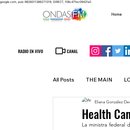
google.com, pub-9826011386271019, DIRECT, f08c47fec0942fa0
Home
RADIO EN VIVO
CANAL
All Posts
THE MAIN
L
Eliana González
Dec
LIFESTYLE
FINANCE
Health Can
La ministra federal
INMIGRATION
WEAT