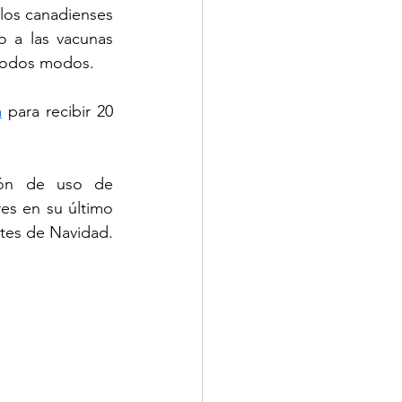
los canadienses 
 a las vacunas 
 todos modos.
a
 para recibir 20 
ión de uso de 
s en su último 
ntes de Navidad.