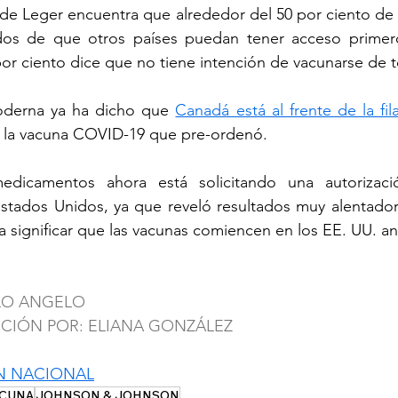
de Leger encuentra que alrededor del 50 por ciento de 
os de que otros países puedan tener acceso primero
or ciento dice que no tiene intención de vacunarse de
oderna ya ha dicho que 
Canadá está al frente de la fil
e la vacuna COVID-19 que pre-ordenó.
medicamentos ahora está solicitando una autorizac
stados Unidos, ya que reveló resultados muy alentadore
ía significar que las vacunas comiencen en los EE. UU. a
LO ANGELO
CCIÓN POR: ELIANA GONZÁLEZ
N NACIONAL
CUNA
JOHNSON & JOHNSON