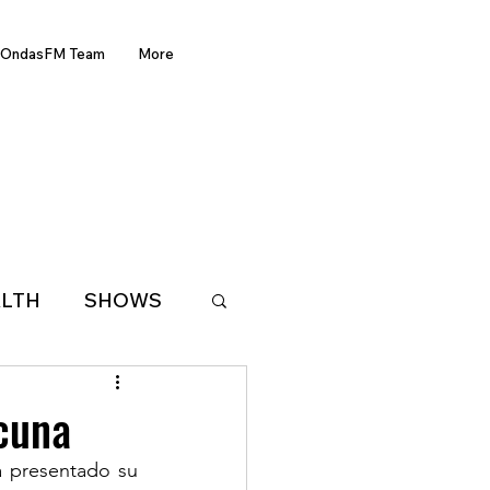
OndasFM Team
More
LTH
SHOWS
LATIN AMERICA
cuna
 presentado su 
D OF THE WEEK