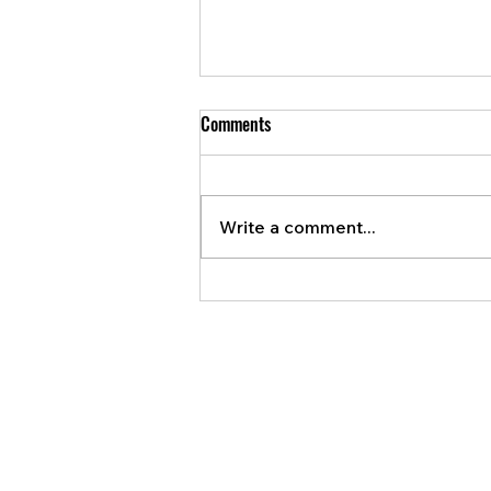
Comments
Write a comment...
Canada confirms Chinese
espionage