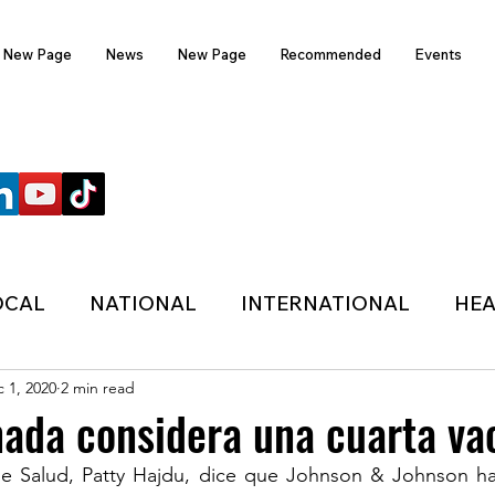
New Page
News
New Page
Recommended
Events
FOLLOW US
OCAL
NATIONAL
INTERNATIONAL
HEA
 1, 2020
2 min read
TECHNOLOGY
SPORTS
COVID-19
ada considera una cuarta va
 de Salud, Patty Hajdu, dice que Johnson & Johnson ha
HER
POLITIC
ONDASFM
RECOMMENDE