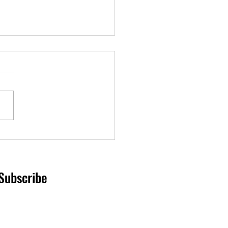
vre calls for border closure
ebec
Subscribe