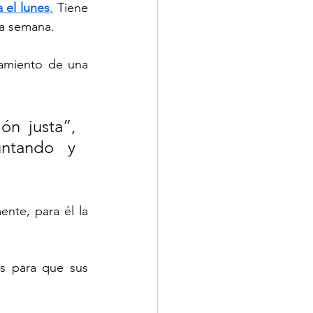
 el lunes
.
 Tiene 
ma semana.
amiento de una 
n justa”, 
ntando y 
te, para él la 
s para que sus 