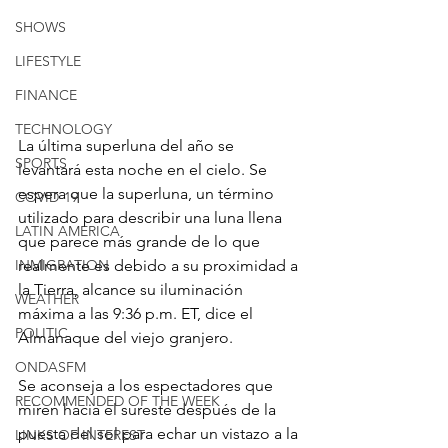
SHOWS
LIFESTYLE
FINANCE
TECHNOLOGY
La última superluna del año se 
SPORTS
levantará esta noche en el cielo. Se 
espera que la superluna, un término 
COVID-19
utilizado para describir una luna llena 
LATIN AMERICA
que parece más grande de lo que 
realmente es debido a su proximidad a 
INMIGRATION
la Tierra, alcance su iluminación 
WEATHER
máxima a las 9:36 p.m. ET, dice el 
POLITIC
Almanaque del viejo granjero.
ONDASFM
Se aconseja a los espectadores que 
RECOMMENDED OF THE WEEK
miren hacia el sureste después de la 
puesta del sol para echar un vistazo a la 
LINKS OF INTEREST