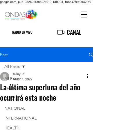
google.com, pub-9826011386271019, DIRECT, f08c47fec0942fa0
CANAL
RADIO EN VIVO
Post
All Posts
zulay53
All Posts
Aug 11, 2022
La última superluna del año
THE MAIN
ocurrirá esta noche
LOCAL
NATIONAL
INTERNATIONAL
HEALTH