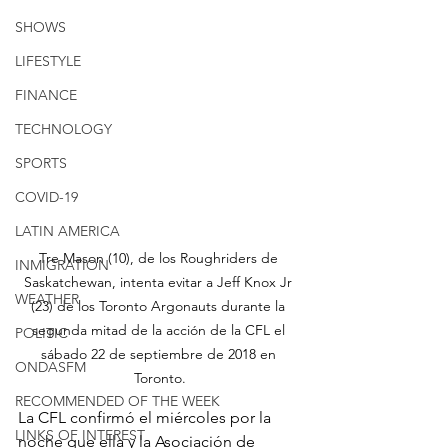
SHOWS
LIFESTYLE
FINANCE
TECHNOLOGY
SPORTS
COVID-19
LATIN AMERICA
Tre Mason (10), de los Roughriders de 
INMIGRATION
Saskatchewan, intenta evitar a Jeff Knox Jr 
WEATHER
(23) de los Toronto Argonauts durante la 
segunda mitad de la acción de la CFL el 
POLITIC
sábado 22 de septiembre de 2018 en 
ONDASFM
Toronto.
RECOMMENDED OF THE WEEK
La CFL confirmó el miércoles por la 
LINKS OF INTEREST
noche que ella y la Asociación de 