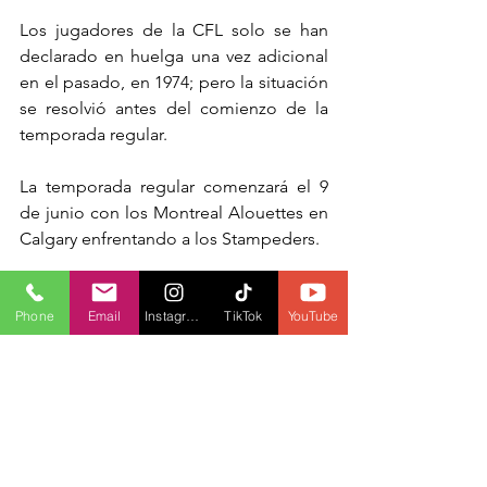
Los jugadores de la CFL solo se han 
declarado en huelga una vez adicional 
en el pasado, en 1974; pero la situación 
se resolvió antes del comienzo de la 
temporada regular.
La temporada regular comenzará el 9 
de junio con los Montreal Alouettes en 
Calgary enfrentando a los Stampeders.
FOTOGRAFÍA: JON BLACKER
Phone
Email
Instagram
TikTok
YouTube
EDICIÓN Y TRADUCCIÓN POR: ELIANA 
GONZÁLEZ
MÁS INFORMACIÓN DEPORTIVA
ONDAS FM
FÚTBOL AMERICANO
SPORTS