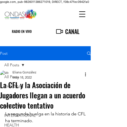
google.com, pub-9826011386271019, DIRECT, f08c47fec0942fa0
CANAL
RADIO EN VIVO
Post
All Posts
Eliana González
All Posts
May 18, 2022
La CFL y la Asociación de
THE MAIN
Jugadores llegan a un acuerdo
LOCAL
colectivo tentativo
NATIONAL
La segunda huelga en la historia de CFL 
INTERNATIONAL
ha terminado.
HEALTH