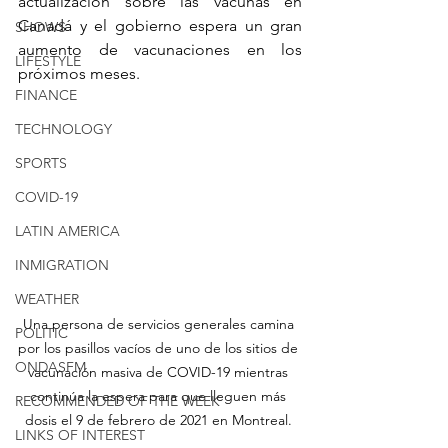
actualización sobre las vacunas en 
Canadá y el gobierno espera un gran 
SHOWS
aumento de vacunaciones en los 
LIFESTYLE
próximos meses.
FINANCE
TECHNOLOGY
SPORTS
COVID-19
LATIN AMERICA
INMIGRATION
WEATHER
Una persona de servicios generales camina 
POLITIC
por los pasillos vacíos de uno de los sitios de 
ONDASFM
vacunación masiva de COVID-19 mientras 
continúa la espera para que lleguen más 
RECOMMENDED OF THE WEEK
dosis el 9 de febrero de 2021 en Montreal. 
LINKS OF INTEREST