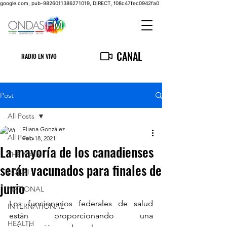
google.com, pub-9826011386271019, DIRECT, f08c47fec0942fa0
CANAL
RADIO EN VIVO
Post
All Posts
Eliana González
All Posts
Feb 18, 2021
La mayoría de los canadienses
THE MAIN
serán vacunados para finales de
LOCAL
junio
NATIONAL
Los funcionarios federales de salud 
INTERNATIONAL
están proporcionando una 
HEALTH