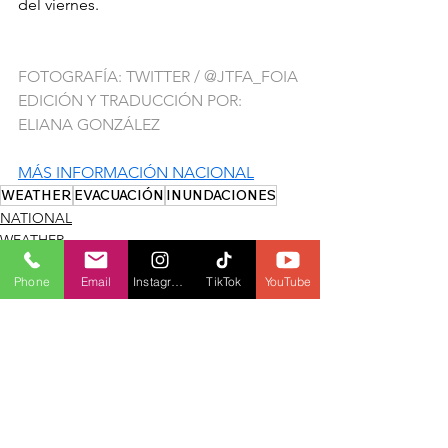
del viernes.
FOTOGRAFÍA: TWITTER / @JTFA_FOIA
EDICIÓN Y TRADUCCIÓN POR: 
ELIANA GONZÁLEZ
MÁS INFORMACIÓN NACIONAL
WEATHER
EVACUACIÓN
INUNDACIONES
NATIONAL
WEATHER
Phone
Email
Instagram
TikTok
YouTube
See All
Recent Posts