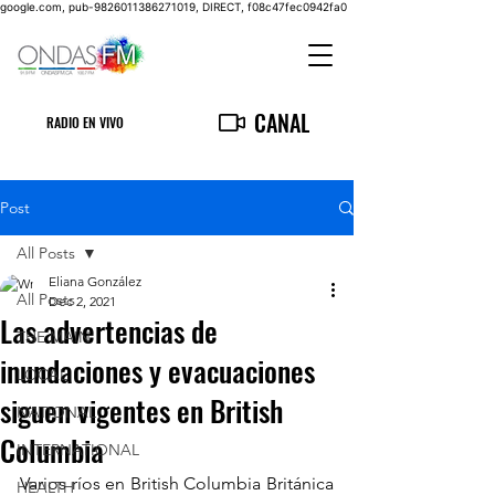
google.com, pub-9826011386271019, DIRECT, f08c47fec0942fa0
CANAL
RADIO EN VIVO
Post
All Posts
Eliana González
All Posts
Dec 2, 2021
Las advertencias de
THE MAIN
inundaciones y evacuaciones
LOCAL
siguen vigentes en British
NATIONAL
Columbia
INTERNATIONAL
Varios ríos en British Columbia Británica 
HEALTH