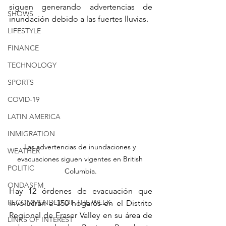
siguen generando advertencias de 
SHOWS
inundación debido a las fuertes lluvias.
LIFESTYLE
FINANCE
TECHNOLOGY
SPORTS
COVID-19
LATIN AMERICA
INMIGRATION
Las advertencias de inundaciones y 
WEATHER
evacuaciones siguen vigentes en British 
POLITIC
Columbia.
ONDASFM
Hay 12 órdenes de evacuación que 
RECOMMENDED OF THE WEEK
involucran a 350 hogares en el Distrito 
Regional de Fraser Valley en su área de 
LINKS OF INTEREST