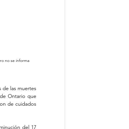
o no se informa 
s de las muertes 
de Ontario que 
ron de cuidados 
inución del 17 