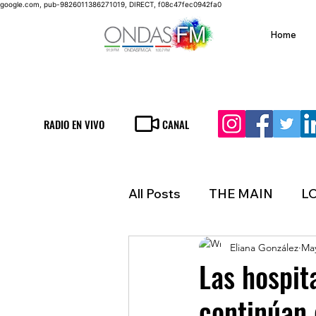
google.com, pub-9826011386271019, DIRECT, f08c47fec0942fa0
Home
RADIO EN VIVO
CANAL
All Posts
THE MAIN
L
Eliana González
May
LIFESTYLE
FINANCE
Las hospit
continúan
INMIGRATION
WEAT