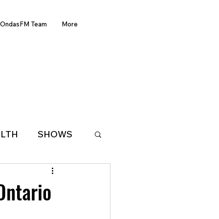
OndasFM Team
More
LTH
SHOWS
LATIN AMERICA
Ontario
D OF THE WEEK