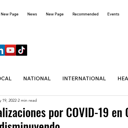
New Page
News
New Page
Recommended
Events
FOLLOW US
OCAL
NATIONAL
INTERNATIONAL
HEA
 19, 2022
2 min read
TECHNOLOGY
SPORTS
COVID-19
alizaciones por COVID-19 en 
 disminuyendo
HER
POLITIC
ONDASFM
RECOMMENDE