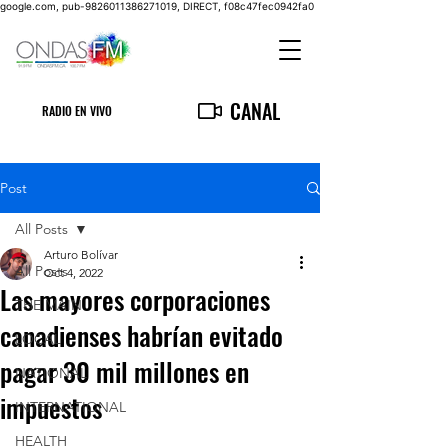
google.com, pub-9826011386271019, DIRECT, f08c47fec0942fa0
CANAL
RADIO EN VIVO
Post
All Posts
Arturo Bolívar
All Posts
Oct 4, 2022
Las mayores corporaciones
THE MAIN
canadienses habrían evitado
LOCAL
pagar 30 mil millones en
NATIONAL
impuestos
INTERNATIONAL
HEALTH