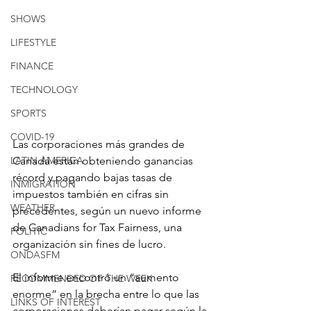
SHOWS
LIFESTYLE
FINANCE
TECHNOLOGY
SPORTS
COVID-19
Las corporaciones más grandes de 
LATIN AMERICA
Canadá están obteniendo ganancias 
récord y pagando bajas tasas de 
INMIGRATION
impuestos también en cifras sin 
WEATHER
precedentes, según un nuevo informe 
de Canadians for Tax Fairness, una 
POLITIC
organización sin fines de lucro.
ONDASFM
El informe encontró un “aumento 
RECOMMENDED OF THE WEEK
enorme” en la brecha entre lo que las 
LINKS OF INTEREST
corporaciones deberían pagar según la 