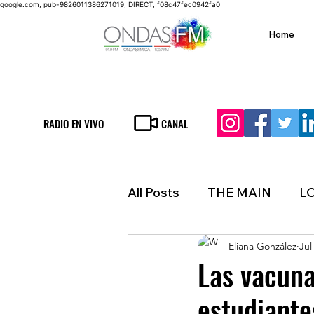
google.com, pub-9826011386271019, DIRECT, f08c47fec0942fa0
Home
RADIO EN VIVO
CANAL
All Posts
THE MAIN
L
Eliana González
Jul
LIFESTYLE
FINANCE
Las vacuna
estudiante
INMIGRATION
WEAT