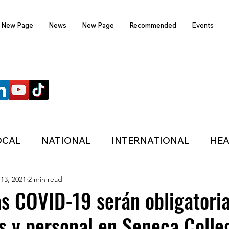
New Page
News
New Page
Recommended
Events
FOLLOW US
OCAL
NATIONAL
INTERNATIONAL
HEA
 13, 2021
2 min read
TECHNOLOGY
SPORTS
COVID-19
s COVID-19 serán obligatori
s y personal en Seneca Colle
HER
POLITIC
ONDASFM
RECOMMENDE