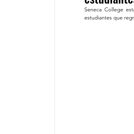
Seneca College está
estudiantes que reg
LINKS OF INTEREST