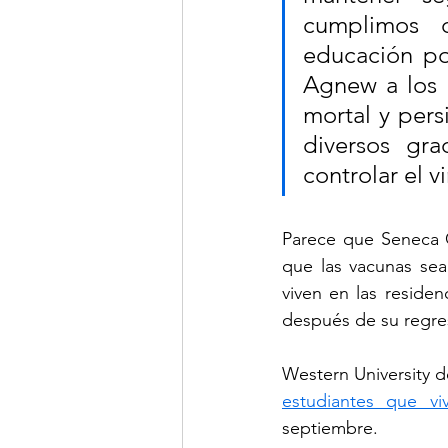
cumplimos c
educación pol
Agnew a los e
mortal y pers
diversos gr
controlar el v
Parece que Seneca C
que las vacunas sea
viven en las reside
después de su regre
Western University d
estudiantes que v
septiembre.