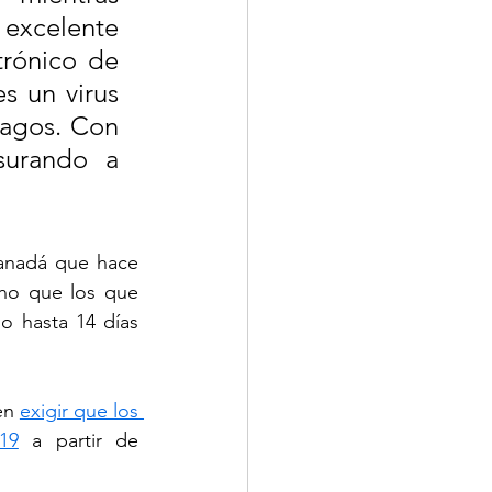
xcelente 
rónico de 
 un virus 
ragos. Con 
urando a 
anadá que hace 
ho que los que 
 hasta 14 días 
en 
exigir que los 
19
 a partir de 