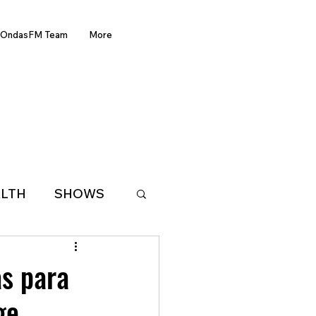
OndasFM Team
More
LTH
SHOWS
LATIN AMERICA
as para
ge
D OF THE WEEK