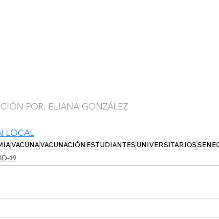
CCIÓN POR: ELIANA GONZÁLEZ
N LOCAL
MIA
VACUNA
VACUNACIÓN
ESTUDIANTES
UNIVERSITARIOS
SENE
ID-19