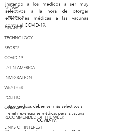
instando a los médicos a ser muy 
SHOWS
selectivos a la hora de otorgar 
LIFESTYLE
exenciones médicas a las vacunas 
contra el COVID-19.
FINANCE
TECHNOLOGY
SPORTS
COVID-19
LATIN AMERICA
INMIGRATION
WEATHER
POLITIC
Los médicos deben ser más selectivos al 
ONDASFM
emitir exenciones médicas para la vacuna 
RECOMMENDED OF THE WEEK
COVID-19.
LINKS OF INTEREST