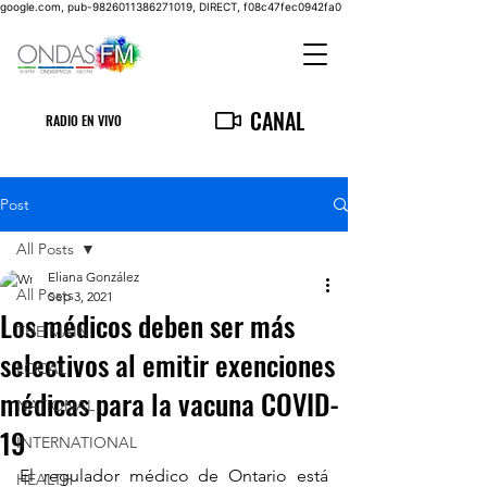
google.com, pub-9826011386271019, DIRECT, f08c47fec0942fa0
CANAL
RADIO EN VIVO
Post
All Posts
Eliana González
All Posts
Sep 3, 2021
Los médicos deben ser más
THE MAIN
selectivos al emitir exenciones
LOCAL
médicas para la vacuna COVID-
NATIONAL
19
INTERNATIONAL
El regulador médico de Ontario está 
HEALTH