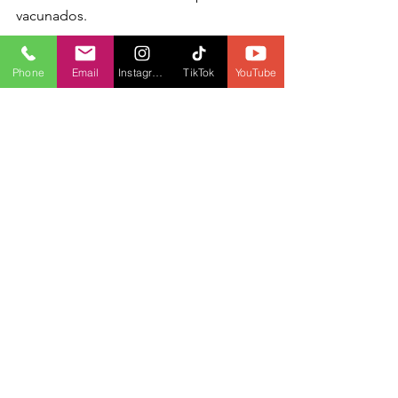
vacunados.
Phone
Email
Instagram
TikTok
YouTube
FOTOGRAFÍA: TWITTER / @ETHPNEWS
EDICIÓN Y TRADUCCIÓN POR: ELIANA 
GONZÁLEZ
MÁS INFORMACIÓN LOCAL
CORONAVIRUS
PANDEMIA
VACUNA
VACUNACIÓN
CERTIFICADO
MÉDICOS
EXENCIÓN
SELECTIVOS
LOCAL
HEALTH
COVID-19
See All
Recent Posts