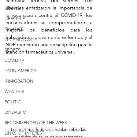
campaña federal del viernes. Los 
liberales enfatizaron la importancia de 
SHOWS
la vacunación contra el COVID-19, los 
LIFESTYLE
conservadores se comprometieron a 
FINANCE
mejorar los beneficios para los 
trabajadores gravemente enfermos y el 
TECHNOLOGY
NDP mencionó una prescripción para la 
SPORTS
atención farmacéutica universal.
COVID-19
LATIN AMERICA
INMIGRATION
WEATHER
POLITIC
ONDASFM
RECOMMENDED OF THE WEEK
Los partidos federales hablan sobre las 
LINKS OF INTEREST
medidas de salud en sus campañas 