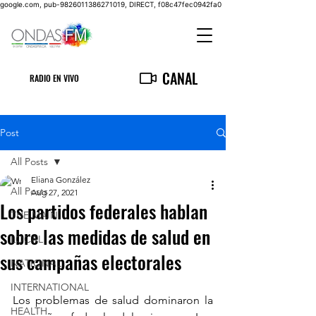
google.com, pub-9826011386271019, DIRECT, f08c47fec0942fa0
CANAL
RADIO EN VIVO
Post
All Posts
Eliana González
All Posts
Aug 27, 2021
Los partidos federales hablan
THE MAIN
sobre las medidas de salud en
LOCAL
sus campañas electorales
NATIONAL
INTERNATIONAL
Los problemas de salud dominaron la 
HEALTH