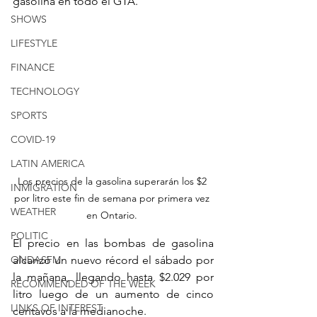
gasolina en todo el GTA.
SHOWS
LIFESTYLE
FINANCE
TECHNOLOGY
SPORTS
COVID-19
LATIN AMERICA
Los precios de la gasolina superarán los $2 
INMIGRATION
por litro este fin de semana por primera vez 
WEATHER
en Ontario. 
POLITIC
El precio en las bombas de gasolina 
alcanzó un nuevo récord el sábado por 
ONDASFM
la mañana, llegando hasta $2.029 por 
RECOMMENDED OF THE WEEK
litro luego de un aumento de cinco 
LINKS OF INTEREST
centavos a la medianoche.