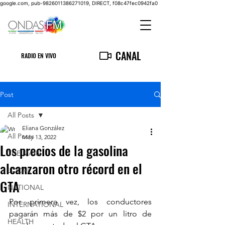
google.com, pub-9826011386271019, DIRECT, f08c47fec0942fa0
CANAL
RADIO EN VIVO
Post
All Posts
Eliana González
All Posts
May 13, 2022
Los precios de la gasolina
THE MAIN
alcanzaron otro récord en el
LOCAL
GTA
NATIONAL
Por primera vez, los conductores 
INTERNATIONAL
pagarán más de $2 por un litro de 
HEALTH