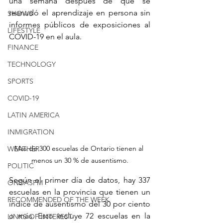
una semana después de que se 
reanudó el aprendizaje en persona sin 
SHOWS
informes públicos de exposiciones al 
LIFESTYLE
COVID-19 en el aula.
FINANCE
TECHNOLOGY
SPORTS
COVID-19
LATIN AMERICA
INMIGRATION
Más de 300 escuelas de Ontario tienen al 
WEATHER
menos un 30 % de ausentismo.
POLITIC
Según el primer día de datos, hay 337 
ONDASFM
escuelas en la provincia que tienen un 
RECOMMENDED OF THE WEEK
índice de ausentismo del 30 por ciento 
o más. Esto incluye 72 escuelas en la 
LINKS OF INTEREST