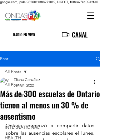
google.com, pub-9826011386271019, DIRECT, f08c47fec0942fa0
CANAL
RADIO EN VIVO
Post
All Posts
Eliana González
All Posts
Jan 24, 2022
Más de 300 escuelas de Ontario
THE MAIN
tienen al menos un 30 % de
LOCAL
ausentismo
NATIONAL
Ontario comenzó a compartir datos 
INTERNATIONAL
sobre las ausencias escolares el lunes, 
HEALTH