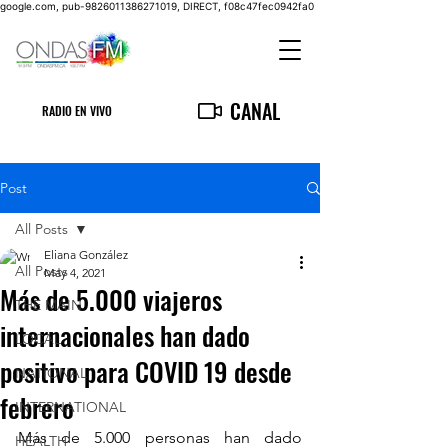
google.com, pub-9826011386271019, DIRECT, f08c47fec0942fa0
CANAL
RADIO EN VIVO
Post
All Posts
Eliana González
All Posts
May 4, 2021
Más de 5.000 viajeros
THE MAIN
internacionales han dado
LOCAL
positivo para COVID 19 desde
NATIONAL
febrero
INTERNATIONAL
Más de 5.000 personas han dado 
HEALTH