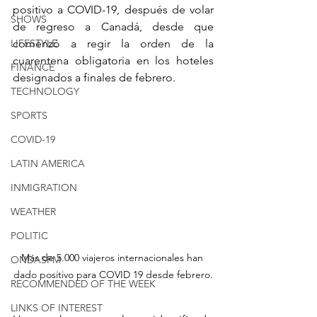
positivo a COVID-19, después de volar 
SHOWS
de regreso a Canadá, desde que 
LIFESTYLE
comenzó a regir la orden de la 
cuarentena obligatoria en los hoteles 
FINANCE
designados a finales de febrero.
TECHNOLOGY
SPORTS
COVID-19
LATIN AMERICA
INMIGRATION
WEATHER
POLITIC
Más de 5.000 viajeros internacionales han 
ONDASFM
dado positivo para COVID 19 desde febrero.
RECOMMENDED OF THE WEEK
LINKS OF INTEREST