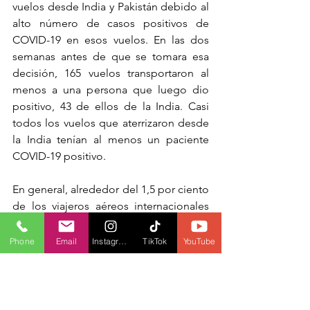
vuelos desde India y Pakistán debido al 
alto número de casos positivos de 
COVID-19 en esos vuelos. En las dos 
semanas antes de que se tomara esa 
decisión, 165 vuelos transportaron al 
menos a una persona que luego dio 
positivo, 43 de ellos de la India. Casi 
todos los vuelos que aterrizaron desde 
la India tenían al menos un paciente 
COVID-19 positivo.
En general, alrededor del 1,5 por ciento 
de los viajeros aéreos internacionales 
dieron positivo al virus, según los datos 
de la PHAC.
Phone
Email
Instagram
TikTok
YouTube
ARTÍCULO POR: MIA RABSON
FOTOGRAFÍA: 
RAWPIXEL.COM