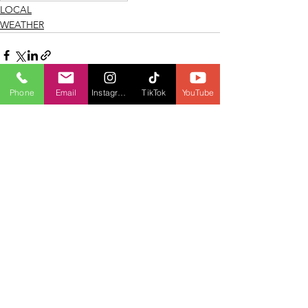
LOCAL
WEATHER
Phone
Email
Instagram
TikTok
YouTube
See All
Recent Posts