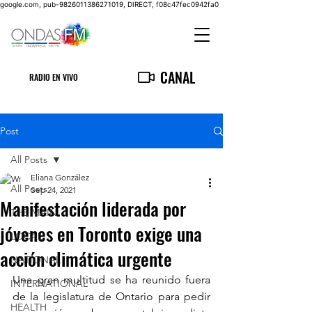
google.com, pub-9826011386271019, DIRECT, f08c47fec0942fa0
CANAL
RADIO EN VIVO
Post
All Posts
Eliana González
All Posts
Sep 24, 2021
Manifestación liderada por
THE MAIN
jóvenes en Toronto exige una
LOCAL
acción climática urgente
NATIONAL
Una gran multitud se ha reunido fuera 
INTERNATIONAL
de la legislatura de Ontario para pedir 
HEALTH