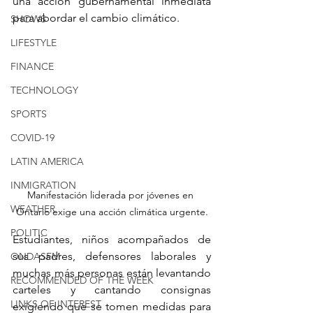
una acción gubernamental inmediata 
para abordar el cambio climático.
SHOWS
LIFESTYLE
FINANCE
TECHNOLOGY
SPORTS
COVID-19
LATIN AMERICA
INMIGRATION
Manifestación liderada por jóvenes en 
WEATHER
Ontario exige una acción climática urgente.
POLITIC
Estudiantes, niños acompañados de 
sus padres, defensores laborales y 
ONDASFM
muchas más personas están levantando 
RECOMMENDED OF THE WEEK
carteles y cantando consignas 
LINKS OF INTEREST
exigiendo que se tomen medidas para 