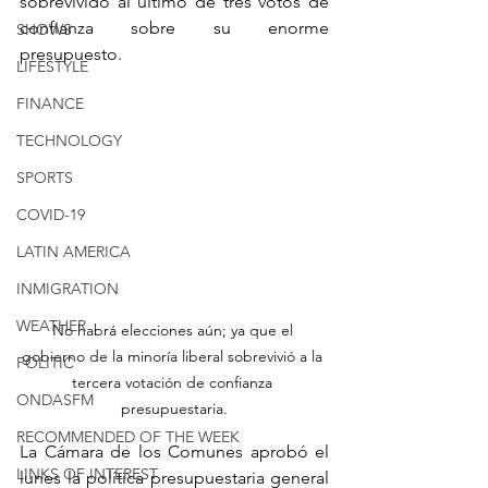
sobrevivido al último de tres votos de 
confianza sobre su enorme 
SHOWS
presupuesto.
LIFESTYLE
FINANCE
TECHNOLOGY
SPORTS
COVID-19
LATIN AMERICA
INMIGRATION
WEATHER
No habrá elecciones aún; ya que el 
gobierno de la minoría liberal sobrevivió a la 
POLITIC
tercera votación de confianza 
ONDASFM
presupuestaria.
RECOMMENDED OF THE WEEK
La Cámara de los Comunes aprobó el 
LINKS OF INTEREST
lunes la política presupuestaria general 