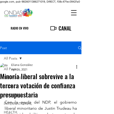
google.com, pub-9826011386271019, DIRECT, f08c47fec0942fa0
CANAL
RADIO EN VIVO
Post
All Posts
Eliana González
All Posts
Apr 26, 2021
Minoría liberal sobrevive a la
THE MAIN
tercera votación de confianza
LOCAL
presupuestaria
NATIONAL
Con la ayuda del NDP, el gobierno 
INTERNATIONAL
liberal minoritario de Justin Trudeau ha 
HEALTH