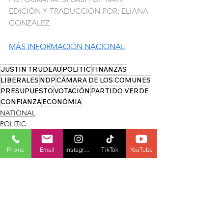
EDICIÓN Y TRADUCCIÓN POR: ELIANA 
GONZÁLEZ 
MÁS INFORMACIÓN NACIONAL
JUSTIN TRUDEAU
POLITIC
FINANZAS
LIBERALES
NDP
CÁMARA DE LOS COMUNES
PRESUPUESTO
VOTACIÓN
PARTIDO VERDE
CONFIANZA
ECONÓMIA
NATIONAL
POLITIC
FINANCE
Phone
Email
Instagram
TikTok
YouTube
See All
Recent Posts