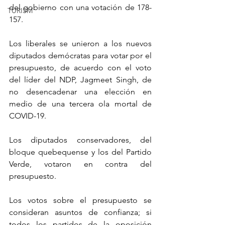
del gobierno con una votación de 178-
TURISM
157.
Los liberales se unieron a los nuevos 
diputados demócratas para votar por el 
presupuesto, de acuerdo con el voto 
del líder del NDP, Jagmeet Singh, de 
no desencadenar una elección en 
medio de una tercera ola mortal de 
COVID-19.
Los diputados conservadores, del 
bloque quebequense y los del Partido 
Verde, votaron en contra del 
presupuesto.
Los votos sobre el presupuesto se 
consideran asuntos de confianza; si 
todos los partidos de la oposición 