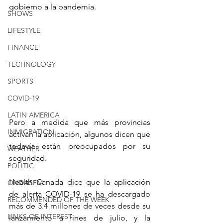
gobierno a la pandemia.
SHOWS
LIFESTYLE
FINANCE
TECHNOLOGY
SPORTS
COVID-19
LATIN AMERICA
Pero a medida que más provincias 
INMIGRATION
activan la aplicación, algunos dicen que 
todavía están preocupados por su 
WEATHER
seguridad.
POLITIC
Health Canada dice que la aplicación 
ONDASFM
de alerta COVID-19 se ha descargado 
RECOMMENDED OF THE WEEK
más de 3.4 millones de veces desde su 
LINKS OF INTEREST
lanzamiento a fines de julio, y la 