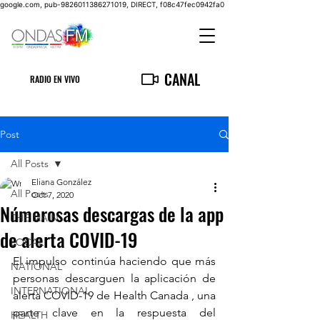
google.com, pub-9826011386271019, DIRECT, f08c47fec0942fa0
CANAL
RADIO EN VIVO
Post
All Posts
Eliana González
All Posts
Oct 7, 2020
Númerosas descargas de la app
THE MAIN
de alerta COVID-19
LOCAL
El impulso continúa haciendo que más 
NATIONAL
personas descarguen la aplicación de 
INTERNATIONAL
alerta COVID-19 de Health Canada , una 
parte clave en la respuesta del 
HEALTH