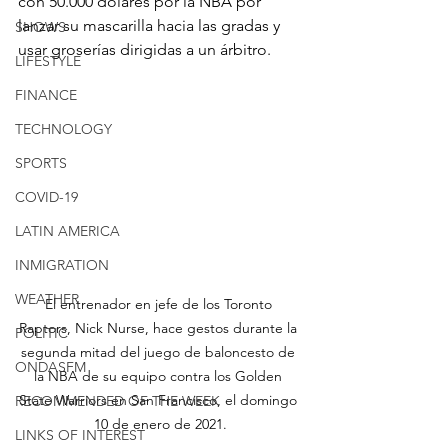
con 50.000 dólares por la NBA por 
lanzar su mascarilla hacia las gradas y 
SHOWS
usar groserías dirigidas a un árbitro.
LIFESTYLE
FINANCE
TECHNOLOGY
SPORTS
COVID-19
LATIN AMERICA
INMIGRATION
WEATHER
El entrenador en jefe de los Toronto 
Raptors, Nick Nurse, hace gestos durante la 
POLITIC
segunda mitad del juego de baloncesto de 
ONDASFM
la NBA de su equipo contra los Golden 
State Warriors en San Francisco, el domingo 
RECOMMENDED OF THE WEEK
10 de enero de 2021.
LINKS OF INTEREST