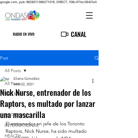
google.com, pub-9826011386271019, DIRECT, f08c47fec0942fa0
CANAL
RADIO EN VIVO
Post
All Posts
Eliana González
All Posts
Mar 22, 2021
Nick Nurse, entrenador de los
THE MAIN
Raptors, es multado por lanzar
LOCAL
una mascarilla
NATIONAL
El entrenador en jefe de los Toronto 
INTERNATIONAL
Raptors, Nick Nurse, ha sido multado 
HEALTH