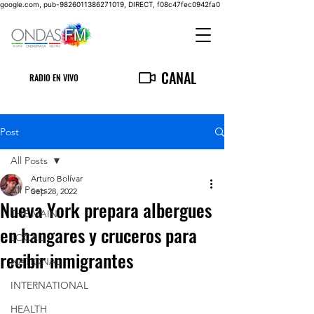
google.com, pub-9826011386271019, DIRECT, f08c47fec0942fa0
CANAL
RADIO EN VIVO
Post
All Posts
Arturo Bolívar
All Posts
Sep 28, 2022
Nueva York prepara albergues
THE MAIN
en hangares y cruceros para
LOCAL
recibir inmigrantes
NATIONAL
INTERNATIONAL
HEALTH