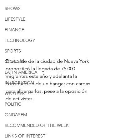
SHOWS
LIFESTYLE
FINANCE
TECHNOLOGY
SPORTS
El alcalde de la ciudad de Nueva York 
COVID-19
pronosticó la llegada de 75.000 
LATIN AMERICA
migrantes este año y adelanta la 
INMIGRATION
construcción de un hangar con carpas 
para albergarlos, pese a la oposición 
WEATHER
de activistas.
POLITIC
ONDASFM
RECOMMENDED OF THE WEEK
LINKS OF INTEREST