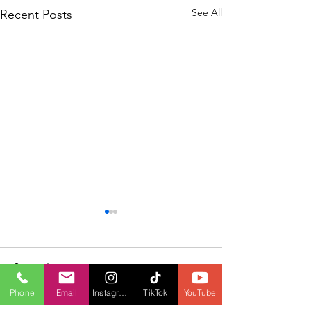
See All
Recent Posts
Comments
Phone
Email
Instagram
TikTok
YouTube
Xi Jingping to visit Russia