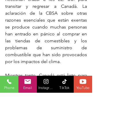
transitar y regresar a Canadá. La 
aclaración de la CBSA sobre otras 
razones esenciales que están exentas 
se produce cuando muchas personas 
han entrado en pánico al comprar en 
las tiendas de comestibles y los 
problemas de suministro de 
combustible que han sido provocados 
por los impactos del clima.
Mientras tanto, Canadá está listo para 
eliminar los requisitos de prueba para 
Phone
Email
Instagram
TikTok
YouTube
los viajeros completamente vacunados 
que regresan a este país de viajes 
cortos a fin de mes.
ARTÍCULO POR: HANNA MAE NASSAR