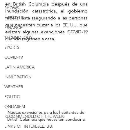
en British Columbia después de una 
SHOWS
inundación catastrófica, el gobierno 
LIFESTYLE
federal está asegurando a las personas 
que necesiten cruzar a los EE. UU. que 
FINANCE
existen algunas exenciones COVID-19 
TECHNOLOGY
cuando regresen a casa.
SPORTS
COVID-19
LATIN AMERICA
INMIGRATION
WEATHER
POLITIC
ONDASFM
Nuevas exenciones para los habitantes de 
RECOMMENDED OF THE WEEK
British Columbia que necesiten conducir a 
LINKS OF INTEREST
EE. UU.