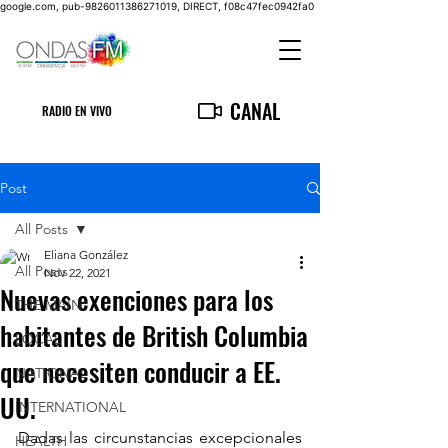
google.com, pub-9826011386271019, DIRECT, f08c47fec0942fa0
CANAL
RADIO EN VIVO
Post
All Posts
Eliana González
All Posts
Nov 22, 2021
Nuevas exenciones para los
THE MAIN
habitantes de British Columbia
LOCAL
que necesiten conducir a EE.
NATIONAL
UU.
INTERNATIONAL
Dadas las circunstancias excepcionales 
HEALTH