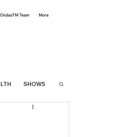
OndasFM Team
More
LTH
SHOWS
LATIN AMERICA
D OF THE WEEK