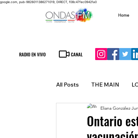
google.com, pub-9826011386271019, DIRECT, f08c47fec0942fa0
Home
RADIO EN VIVO
CANAL
All Posts
THE MAIN
L
Eliana González
Jun
LIFESTYLE
FINANCE
Ontario es
vacunación
INMIGRATION
WEAT