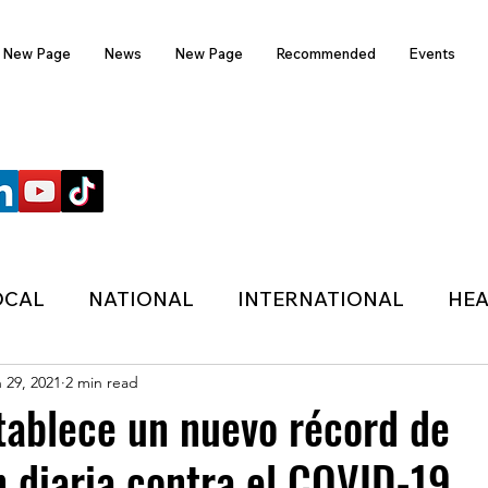
New Page
News
New Page
Recommended
Events
FOLLOW US
OCAL
NATIONAL
INTERNATIONAL
HEA
 29, 2021
2 min read
TECHNOLOGY
SPORTS
COVID-19
tablece un nuevo récord de
 diaria contra el COVID-19
HER
POLITIC
ONDASFM
RECOMMENDE