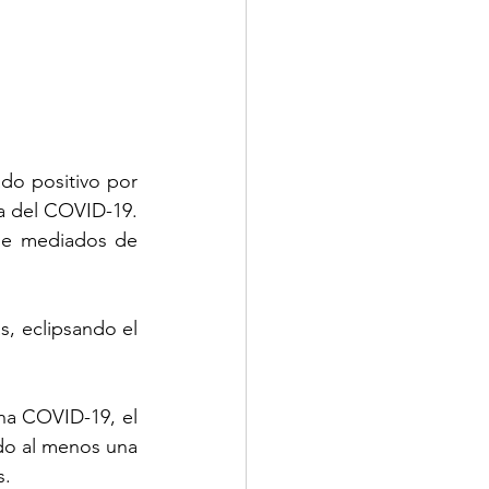
do positivo por 
a del COVID-19. 
de mediados de 
, eclipsando el 
na COVID-19, el 
do al menos una 
s.