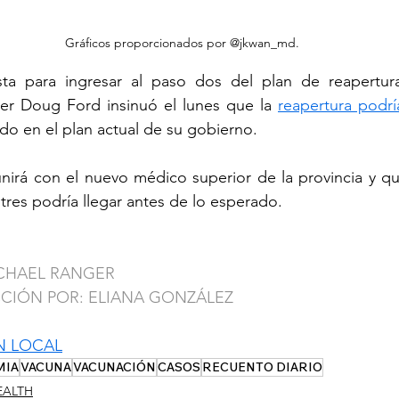
Gráficos proporcionados por @jkwan_md.
ista para ingresar al paso dos del plan de reapertur
ier Doug Ford insinuó el lunes que la 
reapertura podría
ado en el plan actual de su gobierno.
nirá con el nuevo médico superior de la provincia y que,
 tres podría llegar antes de lo esperado.
ICHAEL RANGER
CCIÓN POR: ELIANA GONZÁLEZ
N LOCAL
MIA
VACUNA
VACUNACIÓN
CASOS
RECUENTO DIARIO
EALTH