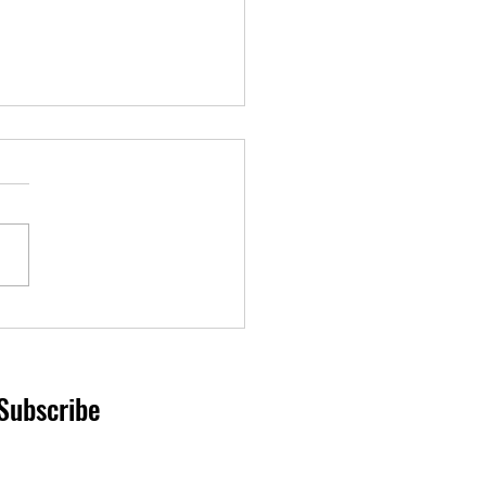
o reduce bus service this
Subscribe