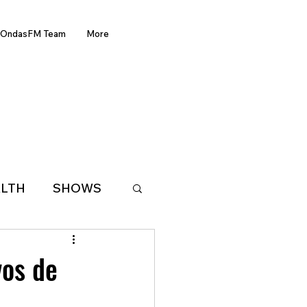
OndasFM Team
More
LTH
SHOWS
LATIN AMERICA
vos de
D OF THE WEEK