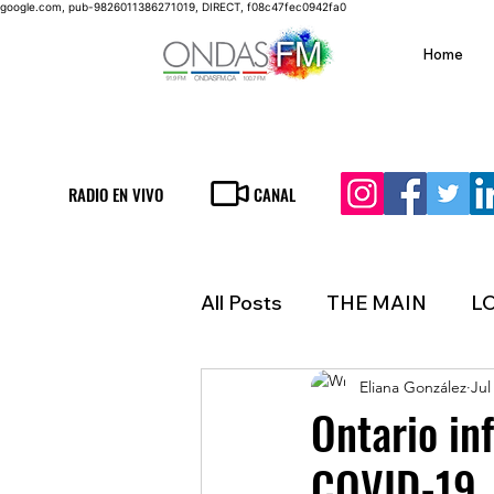
google.com, pub-9826011386271019, DIRECT, f08c47fec0942fa0
Home
RADIO EN VIVO
CANAL
All Posts
THE MAIN
L
Eliana González
Jul
LIFESTYLE
FINANCE
Ontario in
COVID-19
INMIGRATION
WEAT