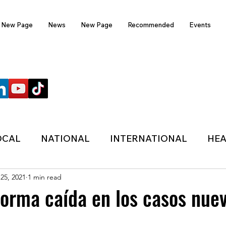
New Page
News
New Page
Recommended
Events
FOLLOW US
OCAL
NATIONAL
INTERNATIONAL
HEA
 25, 2021
1 min read
TECHNOLOGY
SPORTS
COVID-19
forma caída en los casos nue
HER
POLITIC
ONDASFM
RECOMMENDE