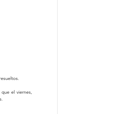
resueltos.
ue el viernes, 
s.