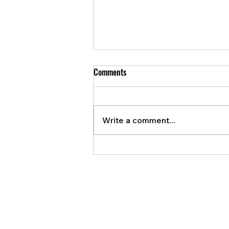
Comments
Write a comment...
Meet Daniel and Lucia from
Q'Onda!