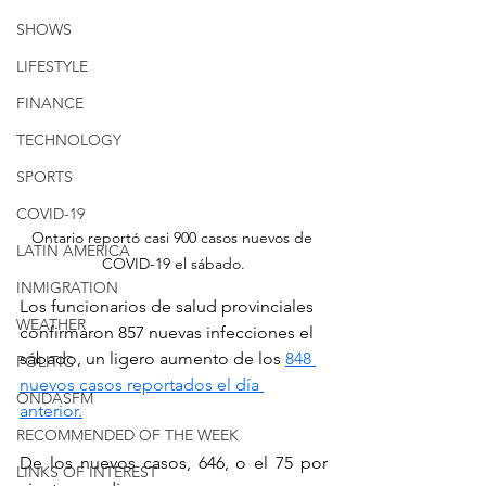
SHOWS
LIFESTYLE
FINANCE
TECHNOLOGY
SPORTS
COVID-19
Ontario reportó casi 900 casos nuevos de 
LATIN AMERICA
COVID-19 el sábado.
INMIGRATION
Los funcionarios de salud provinciales 
WEATHER
confirmaron 857 nuevas infecciones el 
sábado, un ligero aumento de los 
848 
POLITIC
nuevos casos reportados el día 
ONDASFM
anterior.
RECOMMENDED OF THE WEEK
De los nuevos casos, 646, o el 75 por 
LINKS OF INTEREST