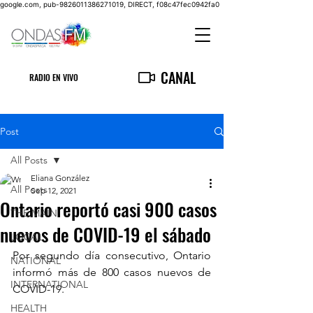
google.com, pub-9826011386271019, DIRECT, f08c47fec0942fa0
CANAL
RADIO EN VIVO
Post
All Posts
Eliana González
All Posts
Sep 12, 2021
Ontario reportó casi 900 casos
THE MAIN
nuevos de COVID-19 el sábado
LOCAL
Por segundo día consecutivo, Ontario 
NATIONAL
informó más de 800 casos nuevos de 
INTERNATIONAL
COVID-19.
HEALTH