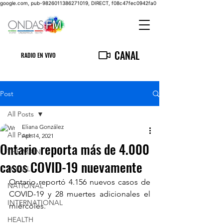
google.com, pub-9826011386271019, DIRECT, f08c47fec0942fa0
CANAL
RADIO EN VIVO
Post
All Posts
Eliana González
All Posts
Apr 14, 2021
Ontario reporta más de 4.000
THE MAIN
casos COVID-19 nuevamente
LOCAL
Ontario reportó 4.156 nuevos casos de 
NATIONAL
COVID-19 y 28 muertes adicionales el 
INTERNATIONAL
miércoles.
HEALTH