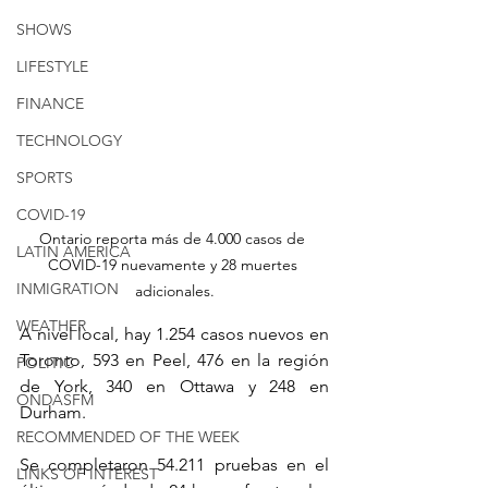
SHOWS
LIFESTYLE
FINANCE
TECHNOLOGY
SPORTS
COVID-19
Ontario reporta más de 4.000 casos de 
LATIN AMERICA
COVID-19 nuevamente y 28 muertes 
INMIGRATION
adicionales.
WEATHER
A nivel local, hay 1.254 casos nuevos en 
Toronto, 593 en Peel, 476 en la región 
POLITIC
de York, 340 en Ottawa y 248 en 
ONDASFM
Durham.
RECOMMENDED OF THE WEEK
Se completaron 54.211 pruebas en el 
LINKS OF INTEREST