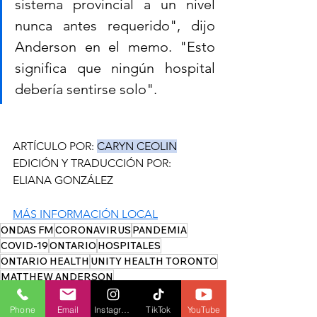
sistema provincial a un nivel 
nunca antes requerido", dijo 
Anderson en el memo. "Esto 
significa que ningún hospital 
debería sentirse solo".
ARTÍCULO POR: 
CARYN CEOLIN
EDICIÓN Y TRADUCCIÓN POR: 
ELIANA GONZÁLEZ
MÁS INFORMACIÓN LOCAL
ONDAS FM
CORONAVIRUS
PANDEMIA
COVID-19
ONTARIO
HOSPITALES
ONTARIO HEALTH
UNITY HEALTH TORONTO
MATTHEW ANDERSON
LOCAL
HEALTH
Phone
Email
Instagram
TikTok
YouTube