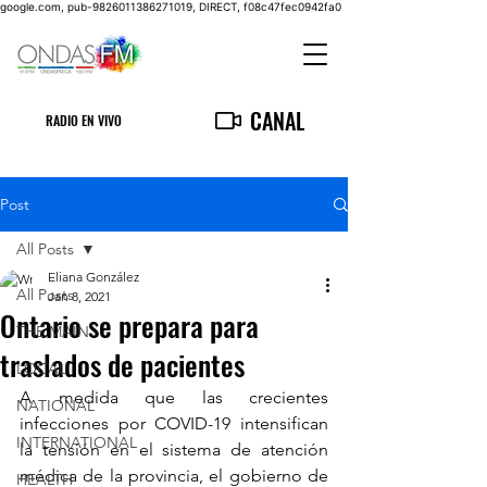
google.com, pub-9826011386271019, DIRECT, f08c47fec0942fa0
CANAL
RADIO EN VIVO
Post
All Posts
Eliana González
All Posts
Jan 8, 2021
Ontario se prepara para
THE MAIN
traslados de pacientes
LOCAL
A medida que las crecientes 
NATIONAL
infecciones por COVID-19 intensifican 
INTERNATIONAL
la tensión en el sistema de atención 
médica de la provincia, el gobierno de 
HEALTH