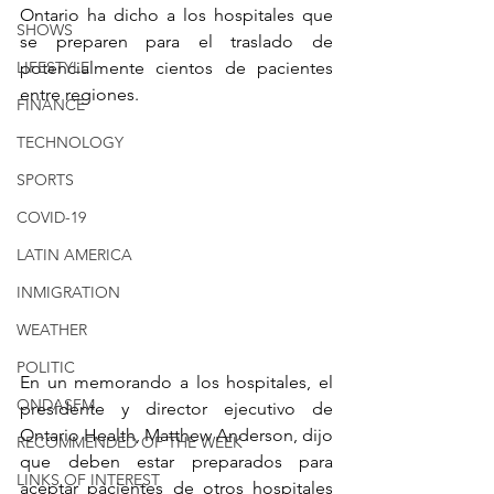
Ontario ha dicho a los hospitales que 
SHOWS
se preparen para el traslado de 
LIFESTYLE
potencialmente cientos de pacientes 
entre regiones.
FINANCE
TECHNOLOGY
SPORTS
COVID-19
LATIN AMERICA
INMIGRATION
WEATHER
POLITIC
En un memorando a los hospitales, el 
ONDASFM
presidente y director ejecutivo de 
Ontario Health, Matthew Anderson, dijo 
RECOMMENDED OF THE WEEK
que deben estar preparados para 
LINKS OF INTEREST
aceptar pacientes de otros hospitales 