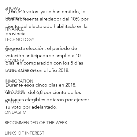
SHOWS
1,066,545 votos  ya se han emitido, lo 
LIFESTYLE
que representa alrededor del 10% por 
ciento del electorado habilitado en la 
FINANCE
provincia.
TECHNOLOGY
Para esta elección, el período de 
SPORTS
votación anticipada se amplió a 10 
COVID-19
días, en comparación con los 5 días 
que se dieron en el año 2018.
LATIN AMERICA
INMIGRATION
Durante esos cinco días en 2018, 
WEATHER
alrededor del 6,8 por ciento de los 
votantes elegibles optaron por ejercer 
POLITIC
su voto por adelantado.
ONDASFM
RECOMMENDED OF THE WEEK
LINKS OF INTEREST