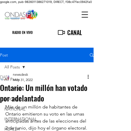
google.com, pub-9826011386271019, DIRECT, f08c47fec0942fa0
CANAL
RADIO EN VIVO
Post
All Posts
newsdesk
All Posts
May 31, 2022
Ontario: Un millón han votado
THE MAIN
por adelantado
LOCAL
Más de un millón de habitantes de 
NATIONAL
Ontario emitieron su voto en las urnas 
INTERNATIONAL
anticipadas antes de las elecciones del 
2 de junio, dijo hoy el órgano electoral.
HEALTH