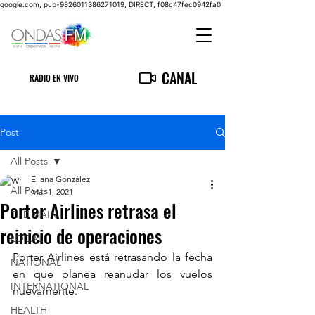
google.com, pub-9826011386271019, DIRECT, f08c47fec0942fa0
CANAL
RADIO EN VIVO
Post
All Posts
Eliana González
All Posts
Mar 1, 2021
Porter Airlines retrasa el
THE MAIN
reinicio de operaciones
LOCAL
Porter Airlines está retrasando la fecha 
NATIONAL
en que planea reanudar los vuelos 
INTERNATIONAL
nuevamente.
HEALTH