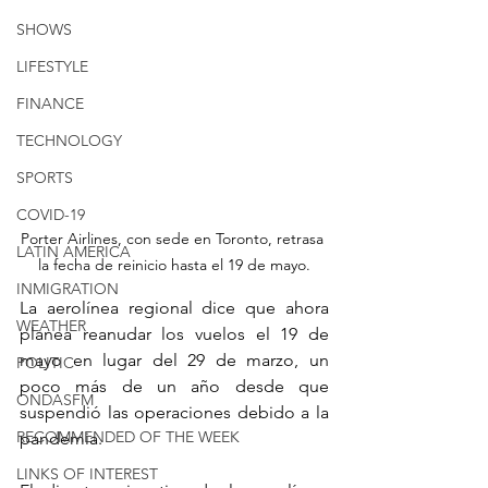
SHOWS
LIFESTYLE
FINANCE
TECHNOLOGY
SPORTS
COVID-19
Porter Airlines, con sede en Toronto, retrasa 
LATIN AMERICA
la fecha de reinicio hasta el 19 de mayo.
INMIGRATION
La aerolínea regional dice que ahora 
WEATHER
planea reanudar los vuelos el 19 de 
mayo en lugar del 29 de marzo, un 
POLITIC
poco más de un año desde que 
ONDASFM
suspendió las operaciones debido a la 
RECOMMENDED OF THE WEEK
pandemia.
LINKS OF INTEREST