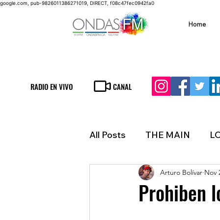
google.com, pub-9826011386271019, DIRECT, f08c47fec0942fa0
Home
RADIO EN VIVO
CANAL
All Posts
THE MAIN
L
Arturo Bolívar
Nov 
LIFESTYLE
FINANCE
Prohiben l
INMIGRATION
WEAT