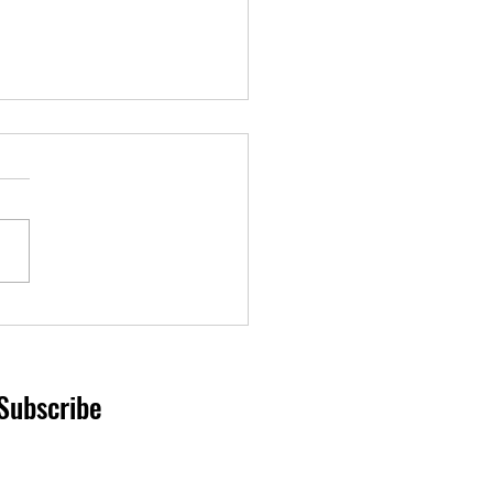
o reduce bus service this
Subscribe