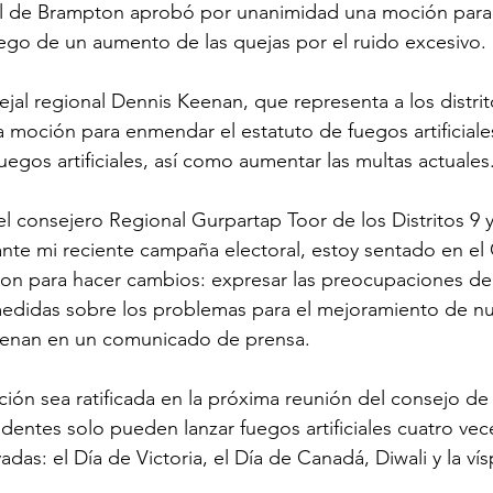
l de Brampton aprobó por unanimidad una moción para p
luego de un aumento de las quejas por el ruido excesivo.
ejal regional Dennis Keenan, que representa a los distrito
 moción para enmendar el estatuto de fuegos artificiales
fuegos artificiales, así como aumentar las multas actuales
 consejero Regional Gurpartap Toor de los Distritos 9 y
te mi reciente campaña electoral, estoy sentado en el
on para hacer cambios: expresar las preocupaciones de
medidas sobre los problemas para el mejoramiento de nu
eenan en un comunicado de prensa.
ión sea ratificada en la próxima reunión del consejo de 
dentes solo pueden lanzar fuegos artificiales cuatro vec
das: el Día de Victoria, el Día de Canadá, Diwali y la ví