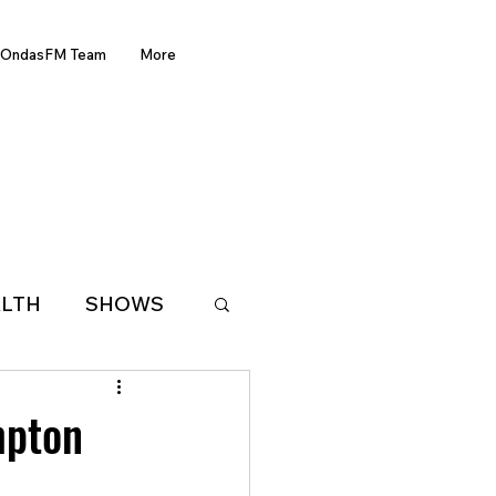
OndasFM Team
More
LTH
SHOWS
LATIN AMERICA
mpton
D OF THE WEEK