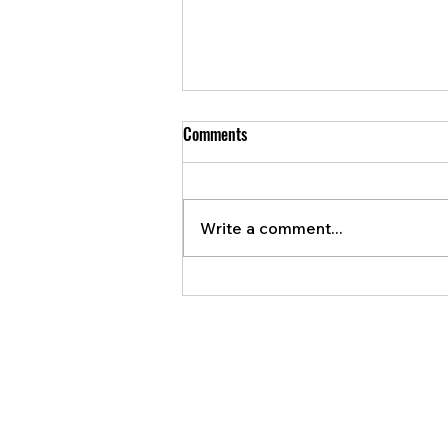
Comments
Write a comment...
Meet Daniel and Lucia from
Q'Onda!