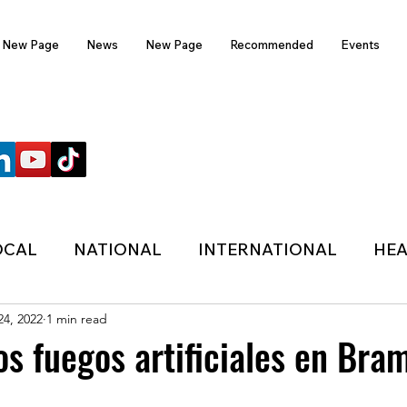
New Page
News
New Page
Recommended
Events
FOLLOW US
OCAL
NATIONAL
INTERNATIONAL
HEA
24, 2022
1 min read
TECHNOLOGY
SPORTS
COVID-19
os fuegos artificiales en Bra
HER
POLITIC
ONDASFM
RECOMMENDE