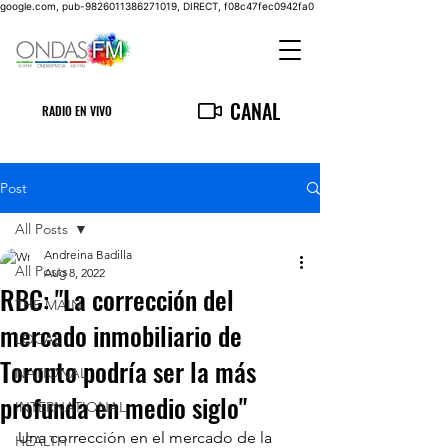
google.com, pub-9826011386271019, DIRECT, f08c47fec0942fa0
CANAL
RADIO EN VIVO
Post
All Posts
Andreina Badilla
All Posts
Aug 8, 2022
RBC: "La corrección del
THE MAIN
mercado inmobiliario de
LOCAL
Toronto podría ser la más
NATIONAL
profunda en medio siglo"
INTERNATIONAL
Una corrección en el mercado de la 
HEALTH