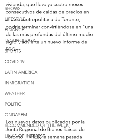
vivienda, que lleva ya cuatro meses 
SHOWS
consecutivos de caídas de precios en 
LIFESTYLE
el área metropolitana de Toronto, 
podría terminar convirtiéndose en "una 
FINANCE
de las más profundas del último medio 
TECHNOLOGY
siglo", advierte un nuevo informe de 
RBC.
SPORTS
COVID-19
LATIN AMERICA
INMIGRATION
WEATHER
POLITIC
ONDASFM
Los nuevos datos publicados por la 
RECOMMENDED OF THE WEEK
Junta Regional de Bienes Raíces de 
LINKS OF INTEREST
Toronto (TRREB) la semana pasada 