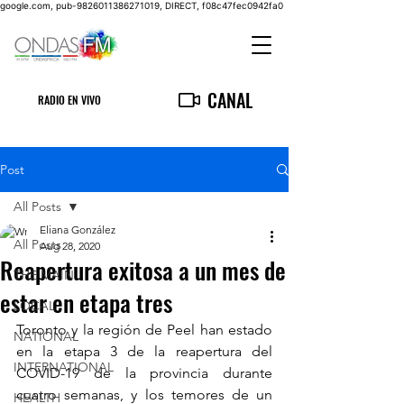
google.com, pub-9826011386271019, DIRECT, f08c47fec0942fa0
CANAL
RADIO EN VIVO
Post
All Posts
Eliana González
All Posts
Aug 28, 2020
Reapertura exitosa a un mes de
THE MAIN
estar en etapa tres
LOCAL
Toronto y la región de Peel han estado 
NATIONAL
en la etapa 3 de la reapertura del 
INTERNATIONAL
COVID-19 de la provincia durante 
cuatro semanas, y los temores de un 
HEALTH