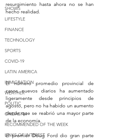
resurgimiento hasta ahora no se han 
SHOWS
hecho realidad.
LIFESTYLE
FINANCE
TECHNOLOGY
SPORTS
COVID-19
LATIN AMERICA
INMIGRATION
El número promedio provincial de 
casos nuevos diarios ha aumentado 
WEATHER
ligeramente desde principios de 
POLITIC
agosto, pero no ha habido un aumento 
desde que se reabrió una mayor parte 
ONDASFM
de la economía.
RECOMMENDED OF THE WEEK
LINKS OF INTEREST
El premier Doug Ford dio gran parte 