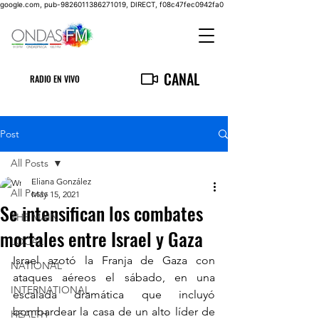
google.com, pub-9826011386271019, DIRECT, f08c47fec0942fa0
CANAL
RADIO EN VIVO
Post
All Posts
Eliana González
All Posts
May 15, 2021
Se intensifican los combates
THE MAIN
mortales entre Israel y Gaza
LOCAL
Israel azotó la Franja de Gaza con 
NATIONAL
ataques aéreos el sábado, en una 
INTERNATIONAL
escalada dramática que incluyó 
bombardear la casa de un alto líder de 
HEALTH