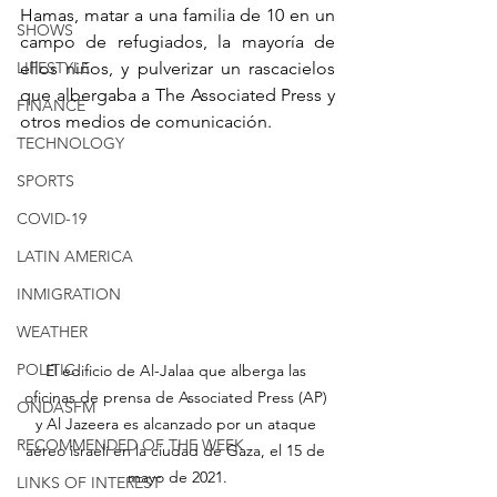
Hamas, matar a una familia de 10 en un 
SHOWS
campo de refugiados, la mayoría de 
LIFESTYLE
ellos niños, y pulverizar un rascacielos 
que albergaba a The Associated Press y 
FINANCE
otros medios de comunicación.
TECHNOLOGY
SPORTS
COVID-19
LATIN AMERICA
INMIGRATION
WEATHER
POLITIC
El edificio de Al-Jalaa que alberga las 
oficinas de prensa de Associated Press (AP) 
ONDASFM
y Al Jazeera es alcanzado por un ataque 
RECOMMENDED OF THE WEEK
aéreo israelí en la ciudad de Gaza, el 15 de 
mayo de 2021.
LINKS OF INTEREST