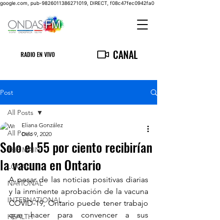
google.com, pub-9826011386271019, DIRECT, f08c47fec0942fa0
CANAL
RADIO EN VIVO
Post
All Posts
Eliana González
All Posts
Dec 9, 2020
Solo el 55 por ciento recibirían
THE MAIN
la vacuna en Ontario
LOCAL
A pesar de las noticias positivas diarias 
NATIONAL
y la inminente aprobación de la vacuna 
INTERNATIONAL
COVID-19, Ontario puede tener trabajo 
que hacer para convencer a sus 
HEALTH