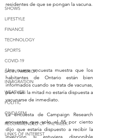
residentes de que se pongan la vacuna.
SHOWS
LIFESTYLE
FINANCE
TECHNOLOGY
SPORTS
COVID-19
Una nueva encuesta muestra que los 
LATIN AMERICA
habitantes de Ontario están bien 
INMIGRATION
informados cuando se trata de vacunas, 
WEATHER
pero casi la mitad no estaría dispuesta a 
vacunarse de inmediato.
POLITIC
ONDASFM
La encuesta de Campaign Research 
encuentra que solo el 55 por ciento 
RECOMMENDED OF THE WEEK
dijo que estaría dispuesto a recibir la 
LINKS OF INTEREST
inyección si estuviera disponible 