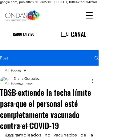
google.com, pub-9826011386271019, DIRECT, f08c47fec0942fa0
CANAL
RADIO EN VIVO
Post
All Posts
Eliana González
All Posts
Oct 28, 2021
TDSB extiende la fecha límite
THE MAIN
para que el personal esté
LOCAL
completamente vacunado
NATIONAL
contra el COVID-19
INTERNATIONAL
Los empleados no vacunados de la 
HEALTH