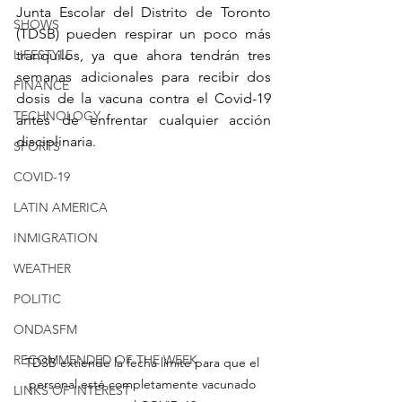
Junta Escolar del Distrito de Toronto 
SHOWS
(TDSB) pueden respirar un poco más 
LIFESTYLE
tranquilos, ya que ahora tendrán tres 
semanas adicionales para recibir dos 
FINANCE
dosis de la vacuna contra el Covid-19 
TECHNOLOGY
antes de enfrentar cualquier acción 
disciplinaria.
SPORTS
COVID-19
LATIN AMERICA
INMIGRATION
WEATHER
POLITIC
ONDASFM
RECOMMENDED OF THE WEEK
TDSB extiende la fecha límite para que el 
personal esté completamente vacunado 
LINKS OF INTEREST