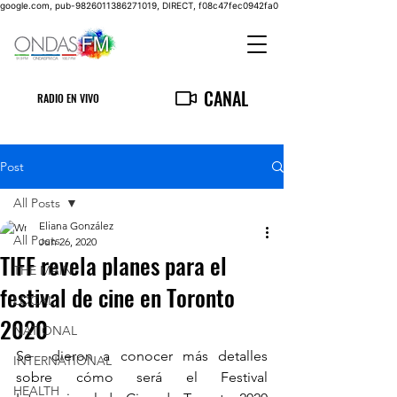
google.com, pub-9826011386271019, DIRECT, f08c47fec0942fa0
CANAL
RADIO EN VIVO
Post
All Posts
Eliana González
All Posts
Jun 26, 2020
TIFF revela planes para el
THE MAIN
festival de cine en Toronto
LOCAL
2020
NATIONAL
Se  dieron a conocer más detalles 
INTERNATIONAL
sobre cómo será el Festival 
HEALTH