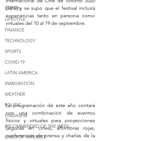
Internacional de Cine de Toronto 2020 
(TIFF) y se supo que el festival incluirá 
SHOWS
experiencias tanto en persona como 
LIFESTYLE
virtuales del 10 al 19 de septiembre.
FINANCE
TECHNOLOGY
SPORTS
COVID-19
LATIN AMERICA
INMIGRATION
WEATHER
POLITIC
La programación de este año contará 
con una combinación de eventos 
ONDASFM
físicos y virtuales para proyecciones 
RECOMMENDED OF THE WEEK
(algunas en cines), alfombras rojas, 
conferencias de prensa y charlas de la 
LINKS OF INTEREST