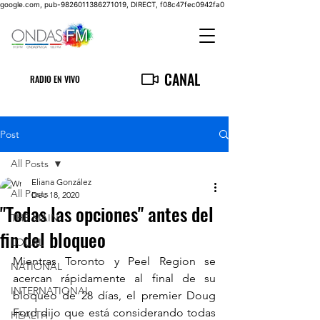
google.com, pub-9826011386271019, DIRECT, f08c47fec0942fa0
CANAL
RADIO EN VIVO
Post
All Posts
Eliana González
All Posts
Dec 18, 2020
"Todas las opciones" antes del
THE MAIN
fin del bloqueo
LOCAL
Mientras Toronto y Peel Region se 
NATIONAL
acercan rápidamente al final de su 
INTERNATIONAL
bloqueo de 28 días, el premier Doug 
Ford dijo que está considerando todas 
HEALTH