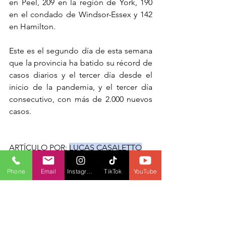
en Peel, 209 en la región de York, 190 
en el condado de Windsor-Essex y 142 
en Hamilton.
Este es el segundo día de esta semana 
que la provincia ha batido su récord de 
casos diarios y el tercer día desde el 
inicio de la pandemia, y el tercer día 
consecutivo, con más de 2.000 nuevos 
casos.
ARTÍCULO POR: 
LUCAS CASALETTO
FOTOGRAFÍA: NATHAN DENETTE
EDICIÓN Y TRADUCCIÓN POR: 
Phone
Email
Instagram
TikTok
YouTube
ELIANA GONZÁLEZ
MÁS INFORMACIÓN LOCAL
ONDAS FM
COVID-19
ONTARIO
DOUG FORD