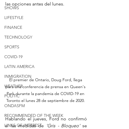
las opciones antes del lunes.
SHOWS
LIFESTYLE
FINANCE
TECHNOLOGY
SPORTS
COVID-19
LATIN AMERICA
INMIGRATION
El premier de Ontario, Doug Ford, llega 
WEATHER
para una conferencia de prensa en Queen's 
Park durante la pandemia de COVID-19 en 
POLITIC
Toronto el lunes 28 de septiembre de 2020. 
ONDASFM
RECOMMENDED OF THE WEEK
Hablando el jueves, Ford no confirmó 
LINKS OF INTEREST
si las medidas de 
'Gris - Bloqueo' 
se 