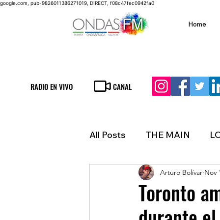
google.com, pub-9826011386271019, DIRECT, f08c47fec0942fa0
Home
RADIO EN VIVO
CANAL
All Posts
THE MAIN
L
Arturo Bolívar
Nov 
LIFESTYLE
FINANCE
Toronto am
durante el
INMIGRATION
WEAT