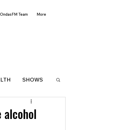
OndasFM Team
More
LTH
SHOWS
LATIN AMERICA
e alcohol
D OF THE WEEK