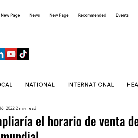
New Page
News
New Page
Recommended
Events
FOLLOW US
OCAL
NATIONAL
INTERNATIONAL
HEA
16, 2022
2 min read
TECHNOLOGY
SPORTS
COVID-19
pliaría el horario de venta d
 mundial
HER
POLITIC
ONDASFM
RECOMMENDE