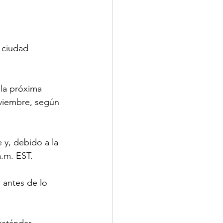
 ciudad 
 la próxima 
viembre, según 
y, debido a la 
a.m. EST.
 antes de lo 
estándar 