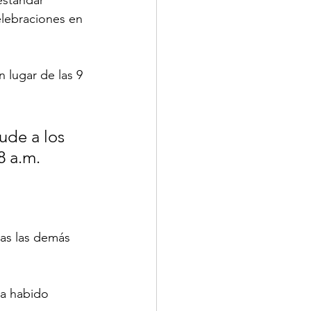
elebraciones en 
 lugar de las 9 
ude a los 
8 a.m.
das las demás 
ha habido 