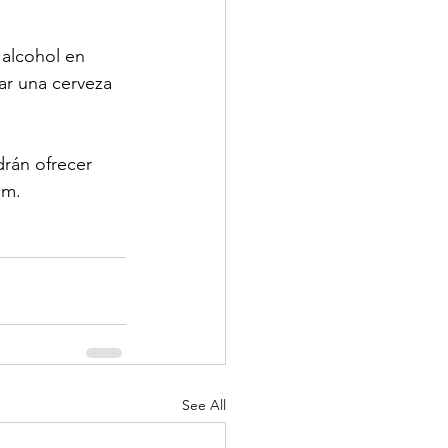
 alcohol en 
r una cerveza 
rán ofrecer 
.m.
See All