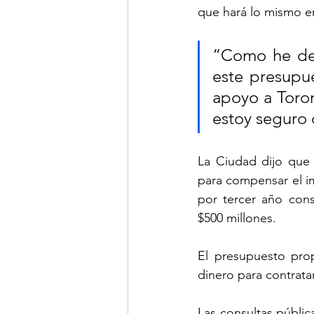
que hará lo mismo e
“Como he dej
este presupue
apoyo a Toron
estoy seguro d
La Ciudad dijo que 
para compensar el im
por tercer año cons
$500 millones.
El presupuesto prop
dinero para contrata
Las consultas públic