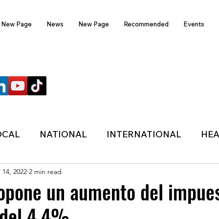
New Page
News
New Page
Recommended
Events
FOLLOW US
OCAL
NATIONAL
INTERNATIONAL
HEA
 14, 2022
2 min read
TECHNOLOGY
SPORTS
COVID-19
opone un aumento del impues
 del 4,4%
HER
POLITIC
ONDASFM
RECOMMENDE