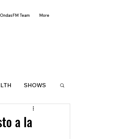
OndasFM Team
More
LTH
SHOWS
LATIN AMERICA
to a la
D OF THE WEEK