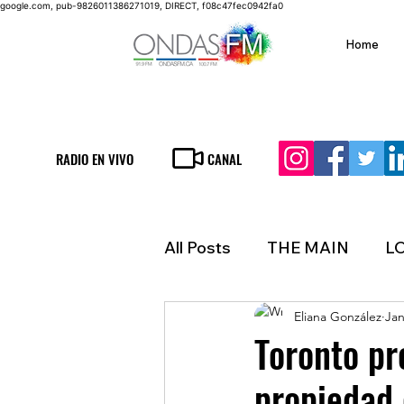
google.com, pub-9826011386271019, DIRECT, f08c47fec0942fa0
Home
RADIO EN VIVO
CANAL
All Posts
THE MAIN
L
Eliana González
Jan
LIFESTYLE
FINANCE
Toronto pr
propiedad
INMIGRATION
WEAT