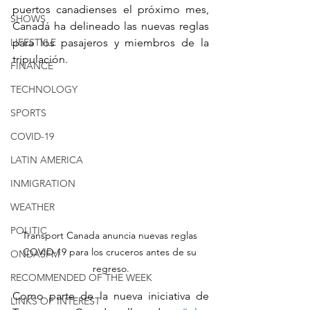
puertos canadienses el próximo mes, 
SHOWS
Canadá ha delineado las nuevas reglas 
LIFESTYLE
para los pasajeros y miembros de la 
tripulación.
FINANCE
TECHNOLOGY
SPORTS
COVID-19
LATIN AMERICA
INMIGRATION
WEATHER
POLITIC
Transport Canada anuncia nuevas reglas 
COVID-19 para los cruceros antes de su 
ONDASFM
regreso.
RECOMMENDED OF THE WEEK
Como parte de la nueva iniciativa de 
LINKS OF INTEREST