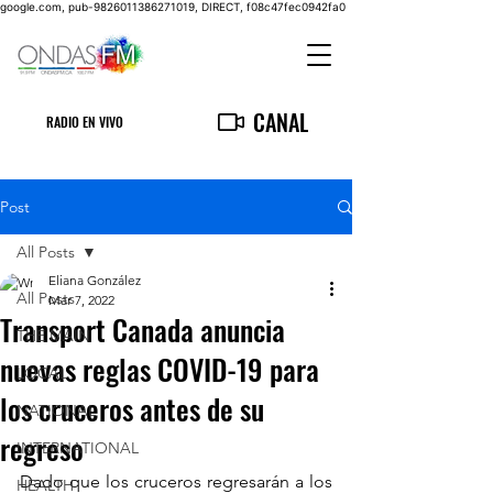
google.com, pub-9826011386271019, DIRECT, f08c47fec0942fa0
CANAL
RADIO EN VIVO
Post
All Posts
Eliana González
All Posts
Mar 7, 2022
Transport Canada anuncia
THE MAIN
nuevas reglas COVID-19 para
LOCAL
los cruceros antes de su
NATIONAL
regreso
INTERNATIONAL
Dado que los cruceros regresarán a los 
HEALTH