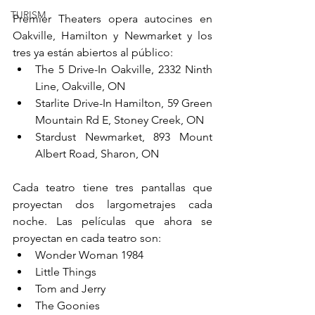
TURISM
Premier Theaters opera autocines en 
Oakville, Hamilton y Newmarket y los 
tres ya están abiertos al público:
The 5 Drive-In Oakville, 2332 Ninth 
Line, Oakville, ON
Starlite Drive-In Hamilton, 59 Green 
Mountain Rd E, Stoney Creek, ON
Stardust Newmarket, 893 Mount 
Albert Road, Sharon, ON
Cada teatro tiene tres pantallas que 
proyectan dos largometrajes cada 
noche. Las películas que ahora se 
proyectan en cada teatro son:
Wonder Woman 1984
Little Things
Tom and Jerry
The Goonies