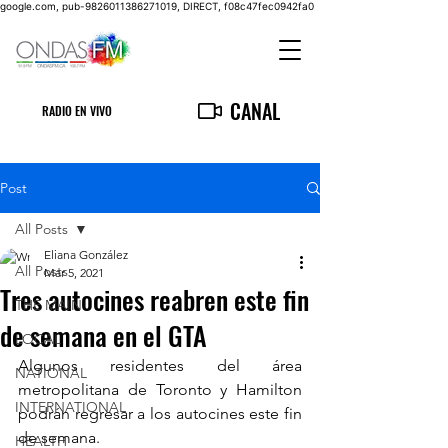
google.com, pub-9826011386271019, DIRECT, f08c47fec0942fa0
CANAL
RADIO EN VIVO
Post
All Posts
Eliana González
All Posts
Mar 5, 2021
Tres autocines reabren este fin
THE MAIN
de semana en el GTA
LOCAL
Algunos residentes del área 
NATIONAL
metropolitana de Toronto y Hamilton 
INTERNATIONAL
podrán regresar a los autocines este fin 
de semana.
HEALTH