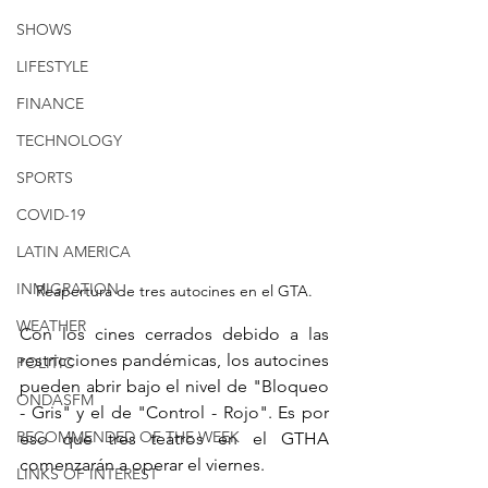
SHOWS
LIFESTYLE
FINANCE
TECHNOLOGY
SPORTS
COVID-19
LATIN AMERICA
INMIGRATION
Reapertura de tres autocines en el GTA.
WEATHER
Con los cines cerrados debido a las 
restricciones pandémicas, los autocines 
POLITIC
pueden abrir bajo el nivel de "Bloqueo 
ONDASFM
- Gris" y el de "Control - Rojo". Es por 
RECOMMENDED OF THE WEEK
eso que tres teatros en el GTHA 
comenzarán a operar el viernes.
LINKS OF INTEREST