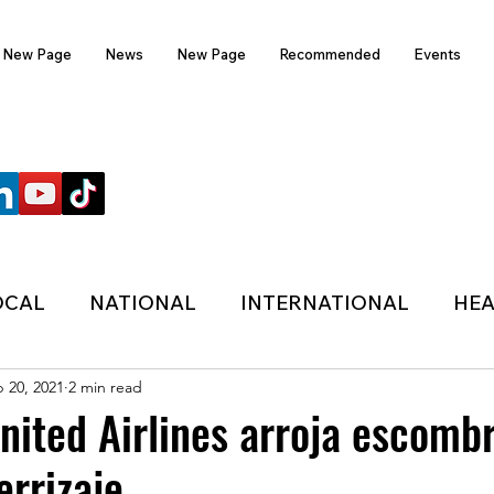
New Page
News
New Page
Recommended
Events
FOLLOW US
OCAL
NATIONAL
INTERNATIONAL
HEA
 20, 2021
2 min read
TECHNOLOGY
SPORTS
COVID-19
nited Airlines arroja escomb
errizaje
HER
POLITIC
ONDASFM
RECOMMENDE