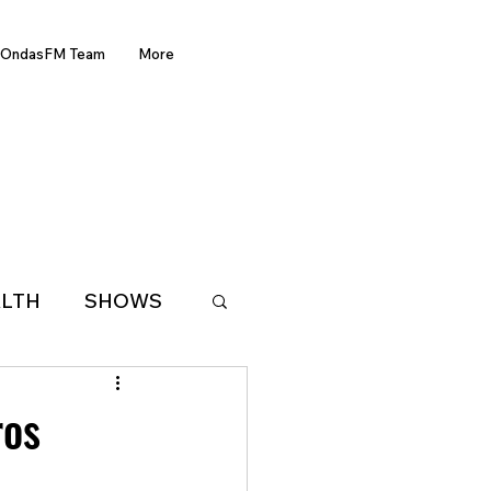
OndasFM Team
More
LTH
SHOWS
LATIN AMERICA
ros
D OF THE WEEK