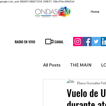
google.com, pub-9826011386271019, DIRECT, f08c47fec0942fa0
Home
RADIO EN VIVO
CANAL
All Posts
THE MAIN
L
Eliana González
Feb
LIFESTYLE
FINANCE
Vuelo de U
durante at
INMIGRATION
WEAT