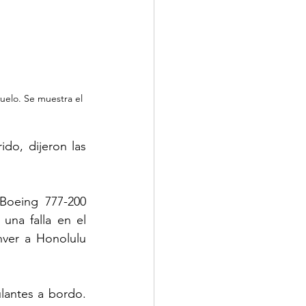
uelo. Se muestra el 
do, dijeron las 
oeing 777-200 
na falla en el 
er a Honolulu 
antes a bordo. 