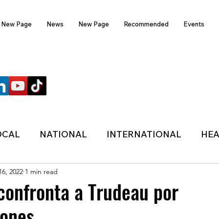
New Page
News
New Page
Recommended
Events
FOLLOW US
OCAL
NATIONAL
INTERNATIONAL
HEA
16, 2022
1 min read
TECHNOLOGY
SPORTS
COVID-19
 confronta a Trudeau por
iones
HER
POLITIC
ONDASFM
RECOMMENDE