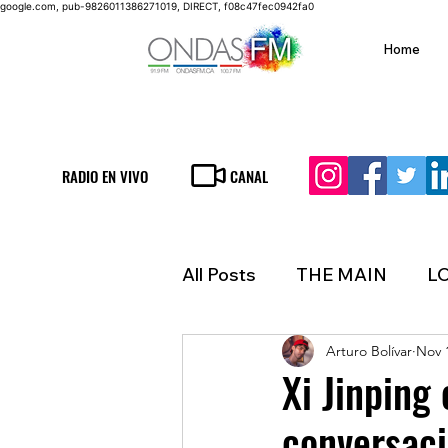
google.com, pub-9826011386271019, DIRECT, f08c47fec0942fa0
Home
RADIO EN VIVO
CANAL
All Posts
THE MAIN
L
Arturo Bolívar
Nov 
LIFESTYLE
FINANCE
Xi Jinping
conversac
INMIGRATION
WEAT