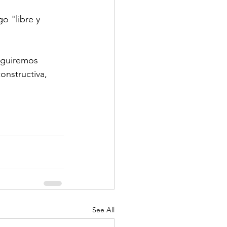
o "libre y 
eguiremos 
nstructiva, 
See All