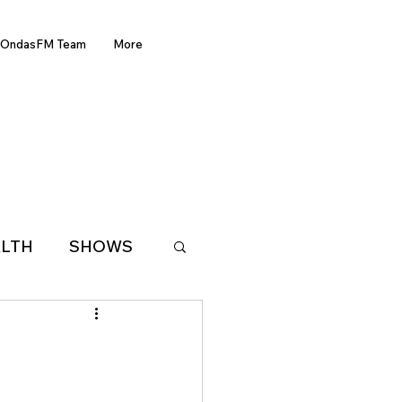
OndasFM Team
More
LTH
SHOWS
LATIN AMERICA
D OF THE WEEK