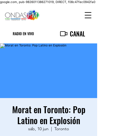
google.com, pub-9826011386271019, DIRECT, f08c47fec0942fa0
CANAL
RADIO EN VIVO
Morat en Toronto: Pop
Latino en Explosión
sáb, 10 jun
  |  
Toronto