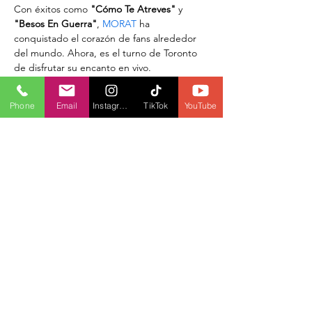
Con éxitos como 
"Cómo Te Atreves"
 y 
"Besos En Guerra"
, 
MORAT
 ha 
conquistado el corazón de fans alrededor 
del mundo. Ahora, es el turno de Toronto 
de disfrutar su encanto en vivo.
Este evento promete un ambiente 
eléctrico, donde los ritmos latinos y las 
Phone
Email
Instagram
TikTok
YouTube
melodías irresistibles se fusionarán para 
crear una experiencia única. 
No te pierdas 
esta oportunidad de vivir MORAT en 
persona.
¡Consigue tus boletos cuanto antes y 
prepárate para una noche de pop latino 
explosivo con MORAT en Toronto!
Compartir este evento